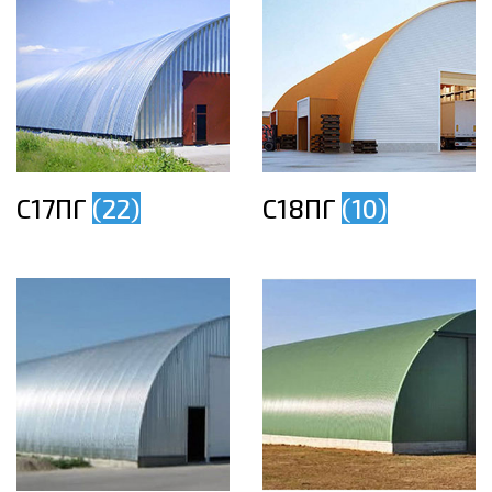
С17ПГ
(22)
С18ПГ
(10)