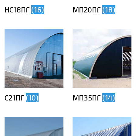
НС18ПГ
(16)
МП20ПГ
(18)
С21ПГ
(10)
МП35ПГ
(14)