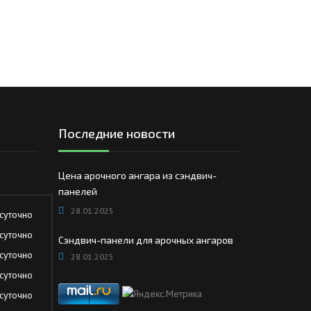
ЕЮЩИЙ С21
АЛЛИЧЕСКОЙ ЛЕСТНИЦЫ
ЕЮЩИЙ НС35
ЛАМНЫХ КОНСТРУКЦИЙ
ЕЮЩИЙ НС44
ЕЮЩИЙ С44
ЕЮЩИЙ НС57
ЕЮЩИЙ Н60
Последние новости
ЕЮЩИЙ Н75
СНЫХ АНГАРОВ
Цена арочного ангара из сэндвич-
ЕЮЩИЙ Н114
СНЫХ АНГАРОВ
панелей
28.01.2025
суточно
суточно
Сэндвич-панели для арочных ангаров
суточно
28.01.2025
суточно
суточно