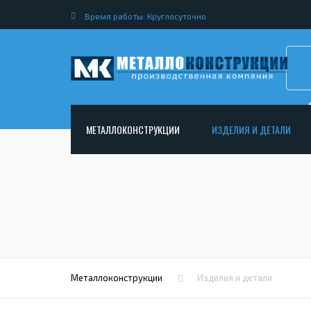
Время работы: Круглосуточно
МЕТАЛЛОКОНСТРУКЦИИ
ИЗДЕЛИЯ И ДЕТАЛИ
АРМАТУРНЫЕ КАРКАСЫ
НЕСТАНДАРТНЫЕ МЕТАЛ
РАМНЫЕ КОНСТРУКЦИИ ДЛЯ ДОРОЖНОГО
МЕТАЛЛИЧЕСКИЕ ФЕРМЫ
СТРОИТЕЛЬСТВА
МЕТАЛЛИЧЕСКИЕ ПЕРЕКР
ОПОРЫ ЛЭП
МЕТАЛЛИЧЕСКИЙ РОСТВЕ
МЕТАЛЛОКОНСТРУКЦИИ ДЛЯ МОСТОВ
МЕТАЛЛИЧЕСКИЕ СТОЙКИ
ИЗГОТОВЛЕНИЕ ЛЕСТНИЦ ИЗ МЕТАЛЛА
Металлоконструкции
Изделия и детали
МЕТАЛЛИЧЕСКИЕ КОЛОН
ОТКРЫТАЯ КРАНОВАЯ ЭСТАКАДА
АНКЕРНЫЕ ТЯГИ