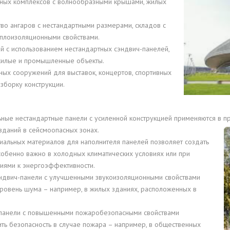
ивных комплексов с волнообразными крышами, жилых
ство ангаров с нестандартными размерами, складов с
еплоизоляционными свойствами.
 с использованием нестандартных сэндвич-панелей,
 жилые и промышленные объекты.
нных сооружений для выставок, концертов, спортивных
зборку конструкции.
ьные нестандартные панели с усиленной конструкцией применяются в пр
зданий в
сейсмоопасных зонах.
иальных материалов для наполнителя панелей позволяет создать
собенно важно в холодных климатических условиях или при
ниями к энергоэффективности.
эндвич-панели с улучшенными звукоизоляционными свойствами
 уровень шума – например, в жилых зданиях, расположенных в
-панели с повышенными пожаробезопасными свойствами
ить безопасность в случае пожара – например, в общественных