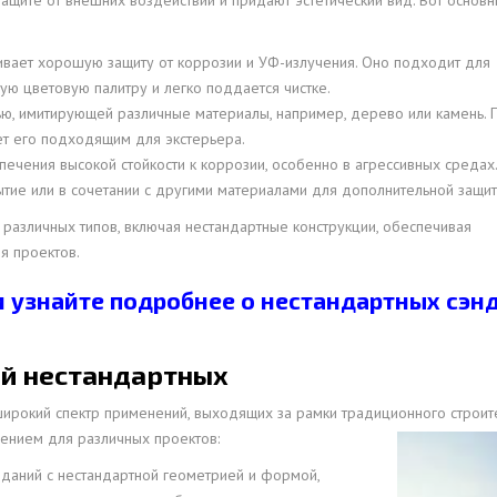
ащите от внешних воздействий и придают эстетический вид. Вот основны
ивает хорошую защиту от коррозии и УФ-излучения. Оно подходит для
ую цветовую палитру и легко поддается чистке.
тью, имитирующей различные материалы, например, дерево или камень. 
ет его подходящим для экстерьера.
печения высокой стойкости к коррозии, особенно в агрессивных средах
ытие или в сочетании с другими материалами для дополнительной защит
 различных типов, включая нестандартные конструкции, обеспечивая
я проектов.
и узнайте подробнее о нестандартных сэн
й нестандартных
рокий спектр применений, выходящих за рамки традиционного строительс
ением для различных проектов:
зданий с нестандартной геометрией и формой,