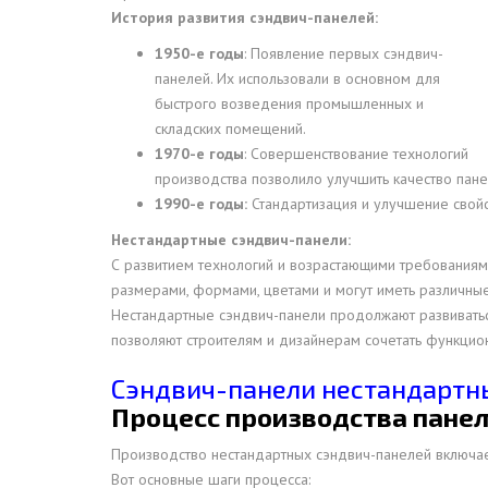
История развития сэндвич-панелей:
ДЫМ
САМ
1950-е годы
: Появление первых сэндвич-
панелей. Их использовали в основном для
ДЫМ
быстрого возведения промышленных и
САМ
складских помещений.
ДЫМ
1970-е годы
: Совершенствование технологий
САМ
производства позволило улучшить качество пане
1990-е годы:
Стандартизация и улучшение свойс
ДЫМ
САМ
Нестандартные сэндвич-панели:
С развитием технологий и возрастающими требованиями
ДЫМ
размерами, формами, цветами и могут иметь различные
САМ
Нестандартные сэндвич-панели продолжают развиватьс
ДЫМ
позволяют строителям и дизайнерам сочетать функциона
САМ
Сэндвич-панели нестандартны
ДЫМ
Процесс производства пане
САМ
Производство нестандартных сэндвич-панелей включает
ДЫМ
Вот основные шаги процесса:
САМ