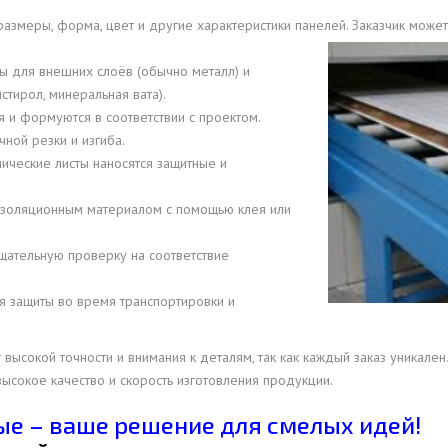
размеры, форма, цвет и другие характеристики панелей. Заказчик може
ОВАЯ ТРУБА 15 М ОДНОСТВОЛЬНАЯ
ОНЕСУЩАЯ
ы для внешних слоёв (обычно металл) и
ОВАЯ ТРУБА 13 М ОДНОСТВОЛЬНАЯ
тирол, минеральная вата).
ОНЕСУЩАЯ
я и формуются в соответствии с проектом.
ной резки и изгиба.
ОВАЯ ТРУБА 11 М ОДНОСТВОЛЬНАЯ
лические листы наносятся защитные и
ОНЕСУЩАЯ
 изоляционным материалом с помощью клея или
тщательную проверку на соответствие
.
я защиты во время транспортировки и
высокой точности и внимания к деталям, так как каждый заказ уникал
высокое качество и скорость изготовления продукции.
е – ваше решение для смелых идей!