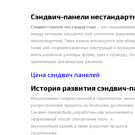
ПРОЖЕКТОРНЫЕ МАЧТЫ
ПРОГОНЫ
Сэндвич-панели нестандарт
МЕТАЛЛИЧЕСКИЕ ОГРАЖДЕНИЯ
ЗАКЛАДНЫЕ ДЕТАЛИ
СВАИ СТАЛЬНЫЕ ВИНТОВЫЕ
Сэндвич-панели нестандартные
– это специализиро
ПРОИЗВОДСТВО МЕТАЛЛ
между которыми находится слой утеплителя (например,
КОНТЕЙНЕР СБОРНО – РАЗБОРНЫЙ
БЫТ
ИЗГОТОВЛЕНИЕ СВАРНЫХ
пенополиуретан). Такие панели используются для облиц
ЗАКЛАДНЫЕ ИЗДЕЛИЯ
также для создания различных конструкций и огражден
ОПОРЫ ТРУБОПРОВОДОВ
иметь различные размеры, форму, цвет и структуру, чт
ДЫМОВЫЕ ТРУБЫ
ДЫМ
РЕЗЬБОВЫЕ ШПИЛЬКИ
оригинальные дизайнерские решения.
САМ
ДЫМ
Цена сэндвич панелей
САМ
История развития сэндвич-
ДЫМ
САМ
Использование сэндвич-панелей в строительстве начал
распространение пришлось на
последние десятилетия.
ДЫМ
Сэндвич-панели были разработаны как экономичный и
САМ
эффективный способ обеспечения тепло- и
ДЫМ
звукоизоляции зданий, а также ускорения процесса
САМ
строительства.