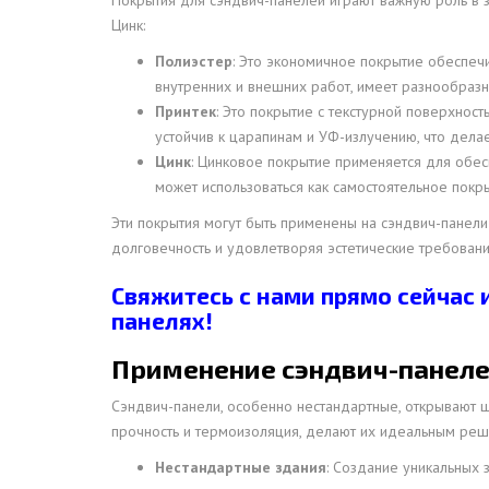
Покрытия для сэндвич-панелей играют важную роль в з
Цинк:
Полиэстер
: Это экономичное покрытие обеспеч
внутренних и внешних работ, имеет разнообразн
Принтек
: Это покрытие с текстурной поверхнос
устойчив к царапинам и УФ-излучению, что дела
Цинк
: Цинковое покрытие применяется для обес
может использоваться как самостоятельное покр
Эти покрытия могут быть применены на сэндвич-панели
долговечность и удовлетворяя эстетические требовани
Свяжитесь с нами прямо сейчас 
панелях!
Применение сэндвич-панеле
Сэндвич-панели, особенно нестандартные, открывают ши
прочность и термоизоляция, делают их идеальным реш
Нестандартные здания
: Создание уникальных 