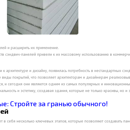
ОВАЯ ТРУБА 25 М ТРЕХСТВОЛЬНАЯ
ОНЕСУЩАЯ
ОВАЯ ТРУБА 35 М ДВУХСТВОЛЬНАЯ
ОНЕСУЩАЯ
ОВАЯ ТРУБА 30 М ДВУХСТВОЛЬНАЯ
ОНЕСУЩАЯ
лей и расширить их применение.
тв сэндвич-панелей привели к их массовому использованию в коммерче
ОВАЯ ТРУБА 25 М ДВУХСТВОЛЬНАЯ
ОНЕСУЩАЯ
 к архитектуре и дизайну, появилась потребность в нестандартных сэн
ОВАЯ ТРУБА 23 М ОДНОСТВОЛЬНАЯ
 виды покрытий, что позволяет архитекторам и дизайнерам реализовыв
ОНЕСУЩАЯ
я, и сегодня они являются одним из самых популярных и инновационны
ОВАЯ ТРУБА 21 М ОДНОСТВОЛЬНАЯ
льность и эстетику, создавая здания, которые не только красивы, но и
ОНЕСУЩАЯ
е: Стройте за гранью обычного!
ОВАЯ ТРУБА 19 М ОДНОСТВОЛЬНАЯ
лей
ОНЕСУЩАЯ
 в себя несколько ключевых этапов, которые позволяют создавать пан
ОВАЯ ТРУБА 17 М ОДНОСТВОЛЬНАЯ
ОНЕСУЩАЯ