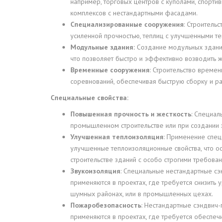
например, торговых центров с куполами, спорт
комплексов с нестандартными фасадами.
Специализированные сооружения
: Строитель
усиленной прочностью, теплиц с улучшенными т
Модульные здания:
Создание модульных зданий
что позволяет быстро и эффективно возводить
Временные сооружения
: Строительство време
соревнований, обеспечивая быструю сборку и ра
Специальные свойства:
Повышенная прочность и жесткость
: Специал
промышленном строительстве или при создании 
Улучшенная теплоизоляция
: Применение спец
улучшенные теплоизоляционные свойства, что о
строительстве зданий с особо строгими требова
Звукоизоляция
: Специальные нестандартные с
применяются в проектах, где требуется снизить
шумных районах, или в промышленных цехах.
Пожаробезопасность
: Нестандартные сэндвич
применяются в проектах, где требуется обеспеч