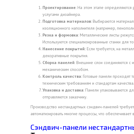
Проектирование
: На этом этапе определяются 
ДЫМ
услугами дизайнера.
САМ
Подготовка материалов
: Выбираются материал
ДЫМ
изоляционного наполнителя (например, пенополис
САМ
Резка и формовка
: Металлические листы режутс
Используются специализированные станки для точ
ДЫМ
Нанесение покрытий:
Если требуется, на метал
САМ
декоративные покрытия.
Сборка панелей
: Внешние слои соединяются с
механическим способом.
Контроль качества
: Готовые панели проходят 
техническим требованиям и стандартам качества
Упаковка и доставка
: Панели упаковываются дл
отправляются заказчику.
Производство нестандартных сэндвич-панелей требует 
автоматизировать многие процессы, что обеспечивает 
Сэндвич-панели нестандартны