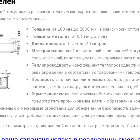
елей
й могут иметь различные технические характеристики в зависимости от
ческие характеристики:
Толщина
: от 100 мм до 2000 мм, в зависимости от тре
Толщина металла
: от 0,3 мм до 2 мм
Длина панели
: от 0,2 м до 20 метров
Материалы
: внешний и внутренний слои панелей могу
сталь, алюминий, пенополиуретан, минеральная вата и д
Теплопроводность
: коэффициент теплопроводности м
быть определен в соответствии с требованиями теплои
Прочность
: сэндвич-панели должны обладать достат
нагрузок, ветровых нагрузок и других внешних воздейс
Герметичность
: панели должны обеспечивать хорошую
предотвратить проникновение влаги и образование кон
полнены с огнестойкими свойствами для обеспечения безопасности здани
ваны с учетом требований к звукоизоляции для уменьшения шума внутри
етные параметры сэндвич-панелей нестандартных размеров могут быть
 ваша гарантия успеха в реализации смелы