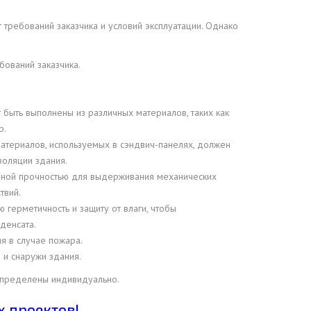
 требований заказчика и условий эксплуатации. Однако
бований заказчика.
т быть выполнены из различных материалов, таких как
р.
атериалов, используемых в сэндвич-панелях, должен
золяции здания.
очной прочностью для выдерживания механических
твий.
 герметичность и защиту от влаги, чтобы
денсата.
я в случае пожара.
 и снаружи здания.
 определены индивидуально.
х проектов!