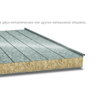
ЕЮЩИЙ С21
АЛЛИЧЕСКОЙ ЛЕСТНИЦЫ
ЕЮЩИЙ НС35
ЛАМНЫХ КОНСТРУКЦИЙ
ЕЮЩИЙ НС44
з
двух металлических или других материалов обшивок,
ЕЮЩИЙ С44
ЕЮЩИЙ НС57
ЕЮЩИЙ Н60
ЕЮЩИЙ Н75
СНЫХ АНГАРОВ
ЕЮЩИЙ Н114
СНЫХ АНГАРОВ