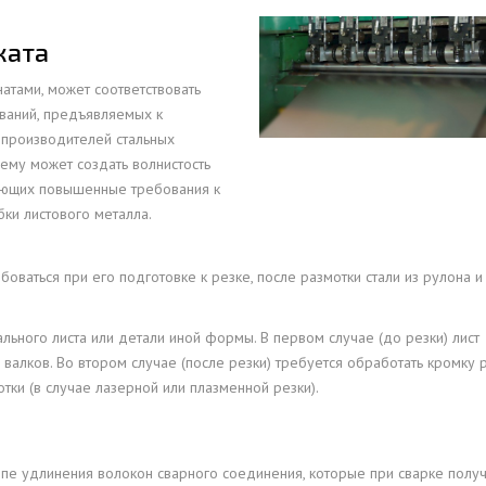
ПРОФНАСТИЛ HЕРЖАВ
ПЛАЗМЕННАЯ РЕЗКА
НС18ПГ
МОНТАЖ МЕТ
ката
ПРОФНАСТИЛ HЕРЖАВ
РУБКА МЕТАЛЛА ГИЛЬОТИНОЙ
МП20ПГ
МОНТАЖ РЕК
атами, может соответствовать
ПРОФНАСТИЛ HЕРЖАВ
ИЧЕСКИХ РАМ
СВАРОЧНО-СБОРОЧНЫЕ РАБОТЫ
С21ПГ
ований, предъявляемых к
ОВКИ
ПРОФНАСТИЛ HЕРЖАВ
 производителей стальных
 БАЛОК
ТОКАРНАЯ ОБРАБОТКА
МП35ПГ
ему может создать волнистость
ПРОФНАСТИЛ HЕРЖАВ
ФРЕЗЕРОВАНИЕ МЕТАЛЛА
С44ПГ
ляющих повышенные требования к
ОВАЯ ТРУБА 40 М ЧЕТЫРЕХСТВОЛЬНАЯ
ПРОФНАСТИЛ HЕРЖАВ
бки листового металла.
ШЛИФОВКА МЕТАЛЛА
Н60ПГ
ОНЕСУЩАЯ
ПРОФНАСТИЛ HЕРЖАВ
Н112ПГ ДЛЯ БЕСКАРКА
ОВАЯ ТРУБА 35 М ЧЕТЫРЕХСТВОЛЬНАЯ
ПРОФНАСТИЛ HЕРЖАВ
боваться при его подготовке к резке, после размотки стали из рулона 
Н114ПГ ДЛЯ БЕСКАРКА
ОНЕСУЩАЯ
ОВАЯ ТРУБА 30 М ЧЕТЫРЕХСТВОЛЬНАЯ
ального листа или детали иной формы. В первом случае (до резки) лист
ОНЕСУЩАЯ
алков. Во втором случае (после резки) требуется обработать кромку р
тки (в случае лазерной или плазменной резки).
ОВАЯ ТРУБА 25 М ЧЕТЫРЕХСТВОЛЬНАЯ
ОНЕСУЩАЯ
ОВАЯ ТРУБА 30 М ТРЕХСТВОЛЬНАЯ
пе удлинения волокон сварного соединения, которые при сварке полу
ОНЕСУЩАЯ