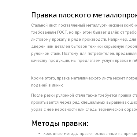
ПРОЖЕКТОРНЫЕ МАЧТЫ
ПРОГОНЫ
Правка плоского металлопро
МЕТАЛЛИЧЕСКИЕ ОГРАЖДЕНИЯ
ЗАКЛАДНЫЕ ДЕТАЛИ
Стальной лист, поставляемый металлургическими комбин
СВАИ СТАЛЬНЫЕ ВИНТОВЫЕ
ПРОИЗВОДСТВО МЕТАЛЛ
требованиям ГОСТ, но при этом бывает далёк от треб
КОНТЕЙНЕР СБОРНО – РАЗБОРНЫЙ
БЫТ
листовому прокату в ряде производств. Например, для
ИЗГОТОВЛЕНИЕ СВАРНЫХ
дверей или деталей бытовой техники серьёзную пробл
ЗАКЛАДНЫЕ ИЗДЕЛИЯ
ОПОРЫ ТРУБОПРОВОДОВ
рулонной стали. Поэтому для потребителей, предъяв
ДЫМОВЫЕ ТРУБЫ
ДЫМ
качеству продукции, мы предлагаем услуги правки и ги
РЕЗЬБОВЫЕ ШПИЛЬКИ
САМ
ДЫМ
Кроме этого, правка металлического листа может потре
САМ
подачей в линию.
ДЫМ
После резки рулонной стали также требуется правка ст
САМ
прокатывается через ряд специальных выравнивающих в
убрав с неё неровности или следы термической обрабо
ДЫМ
САМ
Методы правки:
ДЫМ
холодные методы правки, основанные на принци
САМ