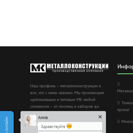
Инфо
Наш профиль – металлоконструкции и
Металло
все, что с ними связано. Мы производим
оригинальные и типовые МК любой
Тонко
сложности – от лестниц и заборов до
прокат
несущих каркасов зданий и мостов.
Анна
Монта
Россия, Санкт-Петербург, 2
Здравствуйте
Муринский проспект дом 38