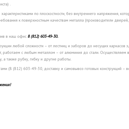
ста) .
характеристиками по плоскостности, без внутреннего напряжения, кот
ебования к поверхностным качествам металла (производители дверей,
онив в наш офис
8 (812) 603-49-30.
укции любой сложности – от лестниц и заборов до несущих каркасов з
т, работаем с любым металлом – от алюминия до стали. Осуществляем 
 а также рубку, гибку и другие работы.
ми (8 (812) 603-49-30, доставку и самовывоз готовых конструкций – в
жения!