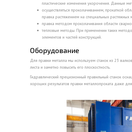
пластические изменения укорочения. Данные мет
ДЫМ
осуществляться проколачиванием, прокаткой обл
САМ
правка растяжением на специальных растяжных 
правка методом проколачивания области сварно
ДЫМ
тепловые методы. При применении таких метод
САМ
элементов и частей конструкций.
ДЫМ
САМ
Оборудование
ДЫМ
Для правки металла мы используем станок из 23 валков
САМ
листа и заметно повысить его плоскостность.
ДЫМ
Гидравлический прецизионный правильный станок оснащ
САМ
хороших результатов правки металлопроката даже для 
ДЫМ
САМ
ДЫМ
САМ
ДЫМ
САМ