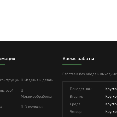
рмация
Время работы
Работаем без обеда и выходных
конструкции
Изделия и детали
Понедельник
Кругло
листовой
Металлообработка
Вторник
Кругло
Среда
Кругло
ж
О компании
Четверг
Кругло