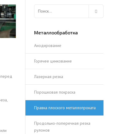
ЕЮЩИЙ С21
Найти:
АЛЛИЧЕСКОЙ ЛЕСТНИЦЫ
ЕЮЩИЙ НС35
ЛАМНЫХ КОНСТРУКЦИЙ
ЕЮЩИЙ НС44
Металлообработка
ЕЮЩИЙ С44
ЕЮЩИЙ НС57
Анодирование
ЕЮЩИЙ Н60
Горячее цинкование
ЕЮЩИЙ Н75
СНЫХ АНГАРОВ
ЕЮЩИЙ Н114
и перед
Лазерная резка
СНЫХ АНГАРОВ
Порошковая покраска
еза,
Правка плоского металлопроката
Продольно-поперечная резка
рулонов
чили