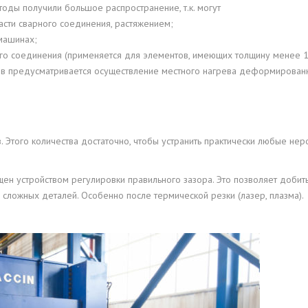
оды получили большое распространение, т.к. могут
ОВАЯ ТРУБА 25 М ТРЕХСТВОЛЬНАЯ
асти сварного соединения, растяжением;
ОНЕСУЩАЯ
машинах;
го соединения (применяется для элементов, имеющих толщину менее 1
ОВАЯ ТРУБА 35 М ДВУХСТВОЛЬНАЯ
ов предусматривается осуществление местного нагрева деформирован
ОНЕСУЩАЯ
ОВАЯ ТРУБА 30 М ДВУХСТВОЛЬНАЯ
ОНЕСУЩАЯ
ОВАЯ ТРУБА 25 М ДВУХСТВОЛЬНАЯ
. Этого количества достаточно, чтобы устранить практически любые нер
ОНЕСУЩАЯ
ОВАЯ ТРУБА 23 М ОДНОСТВОЛЬНАЯ
ен устройством регулировки правильного зазора. Это позволяет добит
ОНЕСУЩАЯ
сложных деталей. Особенно после термической резки (лазер, плазма).
ОВАЯ ТРУБА 21 М ОДНОСТВОЛЬНАЯ
ОНЕСУЩАЯ
ОВАЯ ТРУБА 19 М ОДНОСТВОЛЬНАЯ
ОНЕСУЩАЯ
ОВАЯ ТРУБА 17 М ОДНОСТВОЛЬНАЯ
ОНЕСУЩАЯ