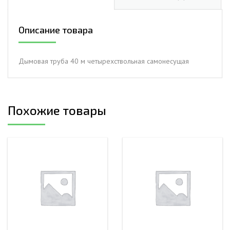
м
четырехствольная
Описание товара
самонесущая
Дымовая труба 40 м четырехствольная самонесущая
Похожие товары