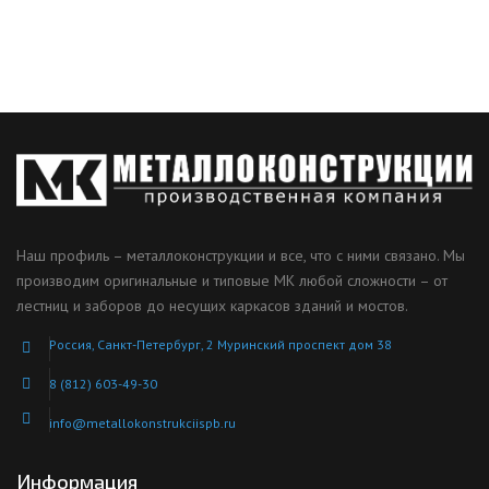
Наш профиль – металлоконструкции и все, что с ними связано. Мы
производим оригинальные и типовые МК любой сложности – от
лестниц и заборов до несущих каркасов зданий и мостов.
Россия, Санкт-Петербург, 2 Муринский проспект дом 38
8 (812) 603-49-30
info@metallokonstrukciispb.ru
Информация