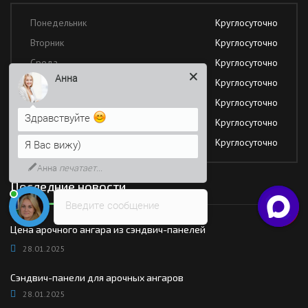
Понедельник
Круглосуточно
Вторник
Круглосуточно
Среда
Круглосуточно
Анна
Четверг
Круглосуточно
Пятница
Круглосуточно
Здравствуйте
Суббота
Круглосуточно
Воскресение
Круглосуточно
Я Вас вижу)
Анна
печатает...
Последние новости
Введите сообщение
Цена арочного ангара из сэндвич-панелей
28.01.2025
Сэндвич-панели для арочных ангаров
28.01.2025