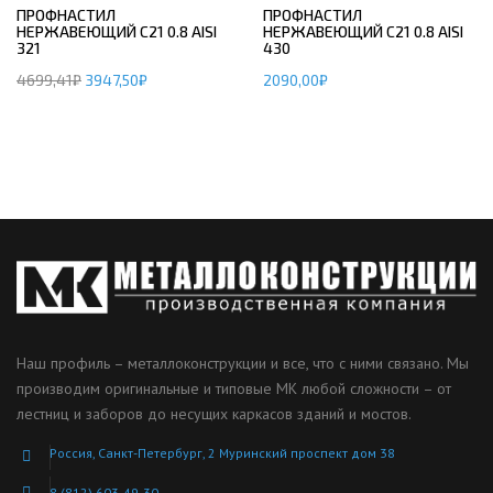
ПРОФНАСТИЛ
ПРОФНАСТИЛ
НЕРЖАВЕЮЩИЙ С21 0.8 AISI
НЕРЖАВЕЮЩИЙ С21 0.8 AISI
321
430
4699,41
₽
3947,50
₽
2090,00
₽
Наш профиль – металлоконструкции и все, что с ними связано. Мы
производим оригинальные и типовые МК любой сложности – от
лестниц и заборов до несущих каркасов зданий и мостов.
Россия, Санкт-Петербург, 2 Муринский проспект дом 38
8 (812) 603-49-30