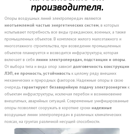
производителя.
Опоры воздушных линий электропередач являются
неотъемлемой частью энергетических систем
, в которых
испытывают потребность все виды гражданских, военных, а также
промышленных объектов. В комплексе жилого малоэтажного и
многоэтажного строительства, при возведении промышленных
объектов планируется и возводится инфраструктура, которая
включает в себя
линии электропередач, подстанции и опоры.
От выбора типа и вида опор зависит
долговечность конструкции
ЛЭП, ее прочность, устойчивость
к целому ряду внешних
механических и природных факторов. Надежные опоры в свою
очередь
гарантируют безаварийную подачу электроэнергии
к
объектам инфраструктуры, исключая перебои и возникновение
внештатных, аварийных ситуаций. Современные унифицированные
опоры позволяют сооружать в короткие сроки
надежные
воздушные линии электропередач в различных климатических
поясах, на грунтах различной несущей способности.