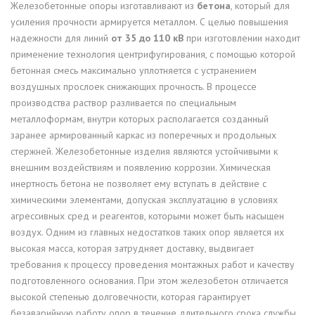
Железобетонные опоры изготавливают из
бетона
, который для
усиления прочности армируется металлом. С целью повышения
надежности для линий
от 35 до 110 кВ
при изготовлении находит
применение технология центрифугирования, с помощью которой
бетонная смесь максимально уплотняется с устранением
воздушных прослоек снижающих прочность. В процессе
производства раствор разливается по специальным
металлоформам, внутри которых располагается созданный
заранее армированный каркас из поперечных и продольных
стержней. Железобетонные изделия являются устойчивыми к
внешним воздействиям и появлению коррозии. Химическая
инертность бетона не позволяет ему вступать в действие с
химическими элементами, допуская эксплуатацию в условиях
агрессивных сред и реагентов, которыми может быть насыщен
воздух. Одним из главных недостатков таких опор является их
высокая масса, которая затрудняет доставку, выдвигает
требования к процессу проведения монтажных работ и качеству
подготовленного основания. При этом железобетон отличается
высокой степенью долговечности, которая гарантирует
безаварийную работу опор в течение длительного срока службы,