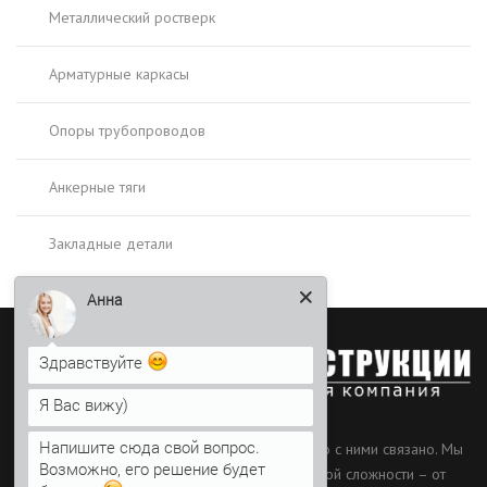
Металлический ростверк
Арматурные каркасы
Опоры трубопроводов
Анкерные тяги
Закладные детали
Анна
Здравствуйте
Я Вас вижу)
Напишите сюда свой вопрос.
Наш профиль – металлоконструкции и все, что с ними связано. Мы
Возможно, его решение будет
производим оригинальные и типовые МК любой сложности – от