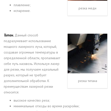
плавление;
резка меди
испарение.
Титан.
Данный способ
подразумевает использование
мощного лазерного луча, который,
создавая огромные температуры в
определенной области, пропаливает
себе путь насквозь. Используя лазер
для резки, мы получаем идеальный
разрез, который не требует
дополнительной обработки. К
резка титана
преимуществам лазерной резки
относится:
высокое качество реза;
минимальные отходы во время раскройки;