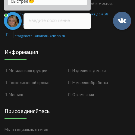
быстрее
лестниц и заборов до несущих каркасов зданий и мостов.
Россия, Санкт-Петербург, 2 Муринский проспект дом 38
Введите сообщение
8 (812) 603-49-30
info@metallokonstrukciispb.ru
Информация
Металлоконструкции
Изделия и детали
Тонколистовой прокат
Металлообработка
Монтаж
О компании
Присоединяйтесь
Мы в социальных сетях