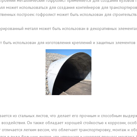
строении металлический гофролист применяется для создания кузовов г
лл может использоваться для создания контейнеров для транспортиров
ОВАЯ ТРУБА 15 М ОДНОСТВОЛЬНАЯ
ственных построек: гофролист может быть использован для строительства
ОНЕСУЩАЯ
ОВАЯ ТРУБА 13 М ОДНОСТВОЛЬНАЯ
рированный металл может быть использован в декоративных элементах 
ОНЕСУЩАЯ
т быть использован для изготовления креплений и защитных элементов
ОВАЯ ТРУБА 11 М ОДНОСТВОЛЬНАЯ
ОНЕСУЩАЯ
ивается из стальных листов, что делает его прочным и способным выдер
 воздействия. Он также обладает хорошей стойкостью к коррозии, осо
т отличается легким весом, что облегчает транспортировку, монтаж и об
тся в виде больших листов, что упрощает и ускоряет процесс монтажа. О