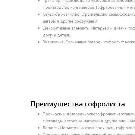
Транспорт. Производство кузовов: в автомобиле
Производство контейнеров: Гофрированный мета
ДЫМ
Сельское хозяйство. Строительство сельскохозяй
САМ
ангары и другие сооружения.
ДЫМ
Декоративные элементы. Интерьер и дизайн: гоф
САМ
другие детали.
Энергетика. Солнечные батареи: гофролист може
ДЫМ
САМ
Преимущества гофролиста
Прочность и долговечность: гофролист изготавл
снегопады, ветровые нагрузки и другие внешние
Легкость: Несмотря на свою прочность, гофролис
Простота установки: гофролист обычно поставляе