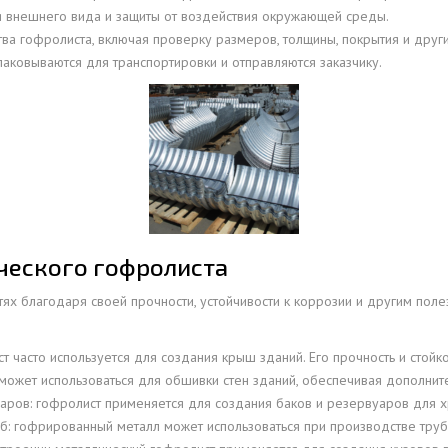
я внешнего вида и защиты от воздействия окружающей среды.
ОВАЯ ТРУБА 25 М ТРЕХСТВОЛЬНАЯ
тва гофролиста, включая проверку размеров, толщины, покрытия и други
ОНЕСУЩАЯ
упаковываются для транспортировки и отправляются заказчику.
ОВАЯ ТРУБА 35 М ДВУХСТВОЛЬНАЯ
ОНЕСУЩАЯ
ОВАЯ ТРУБА 30 М ДВУХСТВОЛЬНАЯ
ОНЕСУЩАЯ
ОВАЯ ТРУБА 25 М ДВУХСТВОЛЬНАЯ
ОНЕСУЩАЯ
ОВАЯ ТРУБА 23 М ОДНОСТВОЛЬНАЯ
ческого гофролиста
ОНЕСУЩАЯ
тях благодаря своей прочности, устойчивости к коррозии и другим пол
ОВАЯ ТРУБА 21 М ОДНОСТВОЛЬНАЯ
ОНЕСУЩАЯ
т часто используется для создания крыш зданий. Его прочность и стой
ОВАЯ ТРУБА 19 М ОДНОСТВОЛЬНАЯ
ожет использоваться для обшивки стен зданий, обеспечивая дополните
ОНЕСУЩАЯ
аров: гофролист применяется для создания баков и резервуаров для х
ОВАЯ ТРУБА 17 М ОДНОСТВОЛЬНАЯ
: гофрированный металл может использоваться при производстве труб 
ОНЕСУЩАЯ