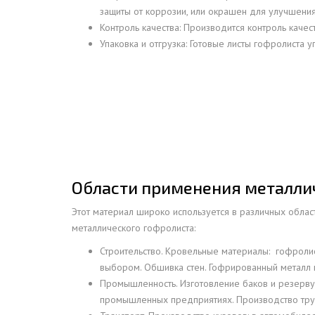
защиты от коррозии, или окрашен для улучшени
ДЫМ
Контроль качества: Производится контроль качес
САМ
Упаковка и отгрузка: Готовые листы гофролиста 
ДЫМ
САМ
ДЫМ
САМ
ДЫМ
САМ
ДЫМ
Области применения металли
САМ
Этот материал широко используется в различных облас
ДЫМ
металлического гофролиста:
САМ
Строительство. Кровельные материалы: гофролис
ДЫМ
выбором. Обшивка стен. Гофрированный металл м
САМ
Промышленность. Изготовление баков и резерву
ДЫМ
промышленных предприятиях. Производство труб
САМ