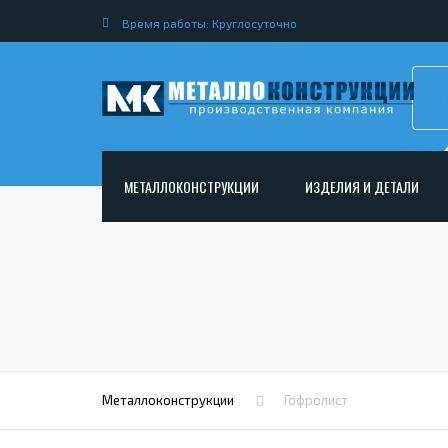
Время работы: Круглосуточно
МЕТАЛЛОКОНСТРУКЦИИ
ИЗДЕЛИЯ И ДЕТАЛИ
АРМАТУРНЫЕ КАРКАСЫ
НЕСТАНДАРТНЫЕ МЕТАЛ
РАМНЫЕ КОНСТРУКЦИИ ДЛЯ ДОРОЖНОГО
МЕТАЛЛИЧЕСКИЕ ФЕРМЫ
СТРОИТЕЛЬСТВА
МЕТАЛЛИЧЕСКИЕ ПЕРЕКР
ОПОРЫ ЛЭП
МЕТАЛЛИЧЕСКИЙ РОСТВЕ
МЕТАЛЛОКОНСТРУКЦИИ ДЛЯ МОСТОВ
МЕТАЛЛИЧЕСКИЕ СТОЙКИ
ИЗГОТОВЛЕНИЕ ЛЕСТНИЦ ИЗ МЕТАЛЛА
Металлоконструкции
Гофролист
МЕТАЛЛИЧЕСКИЕ КОЛОН
ОТКРЫТАЯ КРАНОВАЯ ЭСТАКАДА
АНКЕРНЫЕ ТЯГИ