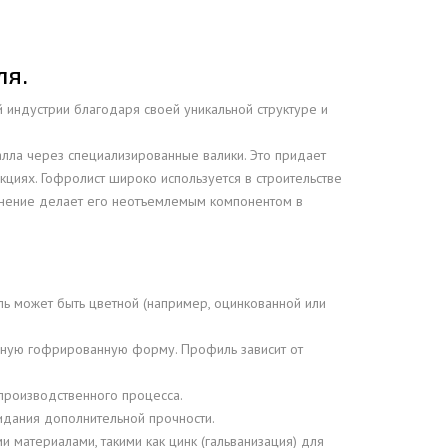
ЕЮЩИЙ С21
АЛЛИЧЕСКОЙ ЛЕСТНИЦЫ
ЕЮЩИЙ НС35
ЛАМНЫХ КОНСТРУКЦИЙ
ля.
ЕЮЩИЙ НС44
 индустрии благодаря своей уникальной структуре и
ЕЮЩИЙ С44
ЕЮЩИЙ НС57
алла через специализированные валики. Это придает
кциях. Гофролист широко используется в строительстве
ЕЮЩИЙ Н60
именение делает его неотъемлемым компонентом в
ЕЮЩИЙ Н75
СНЫХ АНГАРОВ
ЕЮЩИЙ Н114
СНЫХ АНГАРОВ
ль может быть цветной (например, оцинкованной или
ерную гофрированную форму. Профиль зависит от
производственного процесса.
идания дополнительной прочности.
 материалами, такими как цинк (гальванизация) для