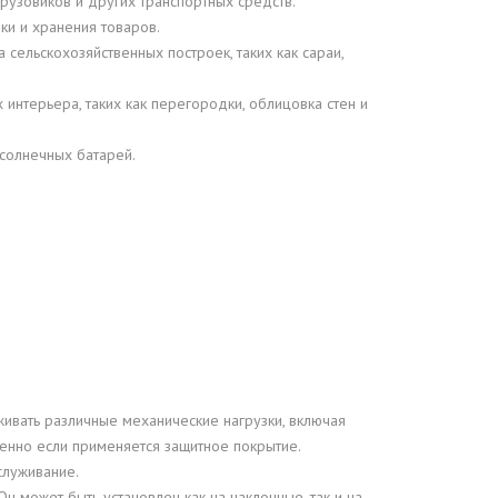
рузовиков и других транспортных средств.
ки и хранения товаров.
 сельскохозяйственных построек, таких как сараи,
интерьера, таких как перегородки, облицовка стен и
 солнечных батарей.
живать различные механические нагрузки, включая
бенно если применяется защитное покрытие.
служивание.
н может быть установлен как на наклонные, так и на