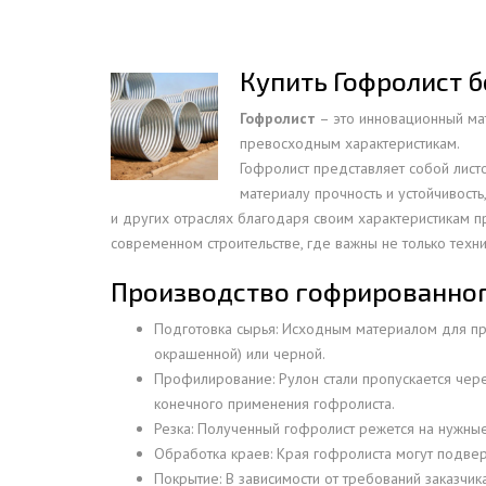
ПРОЖЕКТОРНЫЕ МАЧТЫ
ПРОГОНЫ
МЕТАЛЛИЧЕСКИЕ ОГРАЖДЕНИЯ
ЗАКЛАДНЫЕ ДЕТАЛИ
Купить Гофролист б
СВАИ СТАЛЬНЫЕ ВИНТОВЫЕ
ПРОИЗВОДСТВО МЕТАЛЛ
Гофролист
– это инновационный мат
КОНТЕЙНЕР СБОРНО – РАЗБОРНЫЙ
БЫТ
ИЗГОТОВЛЕНИЕ СВАРНЫХ
превосходным характеристикам.
ЗАКЛАДНЫЕ ИЗДЕЛИЯ
Гофролист представляет собой лист
ОПОРЫ ТРУБОПРОВОДОВ
материалу прочность и устойчивость
ДЫМОВЫЕ ТРУБЫ
ДЫМ
РЕЗЬБОВЫЕ ШПИЛЬКИ
и других отраслях благодаря своим характеристикам п
САМ
современном строительстве, где важны не только техн
ДЫМ
Производство гофрированног
САМ
ДЫМ
Подготовка сырья: Исходным материалом для про
САМ
окрашенной) или черной.
Профилирование: Рулон стали пропускается чер
ДЫМ
конечного применения гофролиста.
САМ
Резка: Полученный гофролист режется на нужные
ДЫМ
Обработка краев: Края гофролиста могут подвер
САМ
Покрытие: В зависимости от требований заказчик