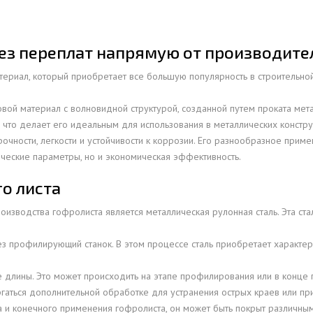
ПРОФНАСТИЛ HЕРЖАВ
ПЛАЗМЕННАЯ РЕЗКА
НС18ПГ
МОНТАЖ МЕТ
ПРОФНАСТИЛ HЕРЖАВ
РУБКА МЕТАЛЛА ГИЛЬОТИНОЙ
МП20ПГ
МОНТАЖ РЕК
ез переплат напрямую от производите
ПРОФНАСТИЛ HЕРЖАВ
ИЧЕСКИХ РАМ
СВАРОЧНО-СБОРОЧНЫЕ РАБОТЫ
С21ПГ
ериал, который приобретает все большую популярность в строительной
ОВКИ
ПРОФНАСТИЛ HЕРЖАВ
 БАЛОК
ТОКАРНАЯ ОБРАБОТКА
МП35ПГ
ПРОФНАСТИЛ HЕРЖАВ
овой материал с волновидной структурой, созданной путем проката мет
ФРЕЗЕРОВАНИЕ МЕТАЛЛА
С44ПГ
, что делает его идеальным для использования в металлических констру
ОВАЯ ТРУБА 40 М ЧЕТЫРЕХСТВОЛЬНАЯ
ПРОФНАСТИЛ HЕРЖАВ
ШЛИФОВКА МЕТАЛЛА
Н60ПГ
рочности, легкости и устойчивости к коррозии. Его разнообразное пр
ОНЕСУЩАЯ
ПРОФНАСТИЛ HЕРЖАВ
ические параметры, но и экономическая эффективность.
Н112ПГ ДЛЯ БЕСКАРКА
ОВАЯ ТРУБА 35 М ЧЕТЫРЕХСТВОЛЬНАЯ
ПРОФНАСТИЛ HЕРЖАВ
о листа
Н114ПГ ДЛЯ БЕСКАРКА
ОНЕСУЩАЯ
ОВАЯ ТРУБА 30 М ЧЕТЫРЕХСТВОЛЬНАЯ
изводства гофролиста является металлическая рулонная сталь. Эта ста
ОНЕСУЩАЯ
ез профилирующий станок. В этом процессе сталь приобретает характ
ОВАЯ ТРУБА 25 М ЧЕТЫРЕХСТВОЛЬНАЯ
ОНЕСУЩАЯ
 длины. Это может происходить на этапе профилирования или в конце 
ОВАЯ ТРУБА 30 М ТРЕХСТВОЛЬНАЯ
гаться дополнительной обработке для устранения острых краев или пр
ОНЕСУЩАЯ
а и конечного применения гофролиста, он может быть покрыт различными