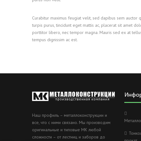
ДЫМ
САМ
Curabitur maximus feugiat velit, sed dapibus sem auctor 
turpis purus, tincidunt eget mattis ac, placerat sit amet do
ДЫМ
porttitor libero, nec tempor magna. Mauris sed ex at tel
САМ
tempus dignissim ac est.
ДЫМ
САМ
Инфо
Наш профиль – металлоконструкции и
Металло
все, что с ними связано. Мы производим
оригинальные и типовые МК любой
Тонко
сложности – от лестниц и заборов до
прокат