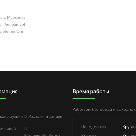
ОВАЯ ТРУБА 15 М ОДНОСТВОЛЬНАЯ
ОНЕСУЩАЯ
quis. Maecenas
lor. Aenean vel
ОВАЯ ТРУБА 13 М ОДНОСТВОЛЬНАЯ
lus elementum
ОНЕСУЩАЯ
ОВАЯ ТРУБА 11 М ОДНОСТВОЛЬНАЯ
ОНЕСУЩАЯ
рмация
Время работы
Работаем без обеда и выходных
конструкции
Изделия и детали
Понедельник
Кругло
листовой
Металлообработка
Вторник
Кругло