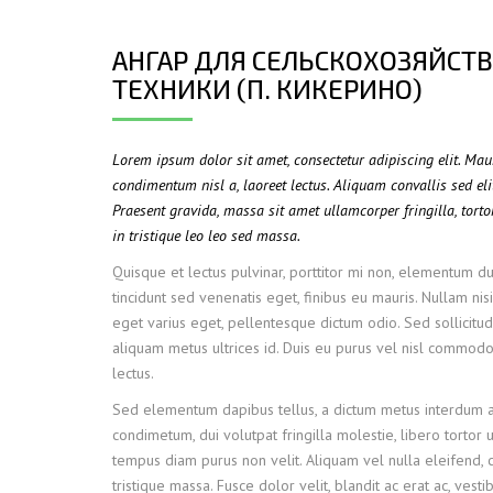
ПРОЖЕКТОРНЫЕ МАЧТЫ
ПРОГОНЫ
АНГАР ДЛЯ СЕЛЬСКОХОЗЯЙСТ
МЕТАЛЛИЧЕСКИЕ ОГРАЖДЕНИЯ
ЗАКЛАДНЫЕ ДЕТАЛИ
ТЕХНИКИ (П. КИКЕРИНО)
СВАИ СТАЛЬНЫЕ ВИНТОВЫЕ
ПРОИЗВОДСТВО МЕТАЛЛ
КОНТЕЙНЕР СБОРНО – РАЗБОРНЫЙ
БЫТ
ИЗГОТОВЛЕНИЕ СВАРНЫХ
Lorem ipsum dolor sit amet, consectetur adipiscing elit. Ma
ЗАКЛАДНЫЕ ИЗДЕЛИЯ
ОПОРЫ ТРУБОПРОВОДОВ
condimentum nisl a, laoreet lectus. Aliquam convallis sed eli
ДЫМОВЫЕ ТРУБЫ
ДЫМ
Praesent gravida, massa sit amet ullamcorper fringilla, tortor
РЕЗЬБОВЫЕ ШПИЛЬКИ
САМ
in tristique leo leo sed massa.
ДЫМ
Quisque et lectus pulvinar, porttitor mi non, elementum dui
САМ
tincidunt sed venenatis eget, finibus eu mauris. Nullam nisi
eget varius eget, pellentesque dictum odio. Sed sollicitudi
ДЫМ
aliquam metus ultrices id. Duis eu purus vel nisl commodo f
САМ
lectus.
ДЫМ
Sed elementum dapibus tellus, a dictum metus interdum a
САМ
condimetum, dui volutpat fringilla molestie, libero tortor u
ДЫМ
tempus diam purus non velit. Aliquam vel nulla eleifend, c
САМ
tristique massa. Fusce dolor velit, blandit ac erat ac, ves