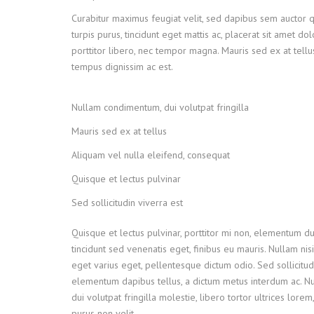
ДЫМ
Curabitur maximus feugiat velit, sed dapibus sem auctor 
САМ
turpis purus, tincidunt eget mattis ac, placerat sit amet do
porttitor libero, nec tempor magna. Mauris sed ex at tel
ДЫМ
tempus dignissim ac est.
САМ
ДЫМ
Nullam condimentum, dui volutpat fringilla
САМ
Mauris sed ex at tellus
ДЫМ
САМ
Aliquam vel nulla eleifend, consequat
ДЫМ
Quisque et lectus pulvinar
САМ
Sed sollicitudin viverra est
ДЫМ
САМ
Quisque et lectus pulvinar, porttitor mi non, elementum dui
tincidunt sed venenatis eget, finibus eu mauris. Nullam nisi
ДЫМ
eget varius eget, pellentesque dictum odio. Sed sollicitud
САМ
elementum dapibus tellus, a dictum metus interdum ac. 
ДЫМ
dui volutpat fringilla molestie, libero tortor ultrices lore
САМ
purus non velit.