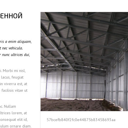
ПРОФНАСТИЛ HЕРЖАВ
ПЛАЗМЕННАЯ РЕЗКА
НС18ПГ
МОНТАЖ МЕТ
ВЕННОЙ
ПРОФНАСТИЛ HЕРЖАВ
РУБКА МЕТАЛЛА ГИЛЬОТИНОЙ
МП20ПГ
МОНТАЖ РЕК
ПРОФНАСТИЛ HЕРЖАВ
ИЧЕСКИХ РАМ
СВАРОЧНО-СБОРОЧНЫЕ РАБОТЫ
С21ПГ
ОВКИ
ПРОФНАСТИЛ HЕРЖАВ
 БАЛОК
ТОКАРНАЯ ОБРАБОТКА
МП35ПГ
uris a enim aliquam,
ПРОФНАСТИЛ HЕРЖАВ
ФРЕЗЕРОВАНИЕ МЕТАЛЛА
С44ПГ
t nec vehicula.
ОВАЯ ТРУБА 40 М ЧЕТЫРЕХСТВОЛЬНАЯ
ПРОФНАСТИЛ HЕРЖАВ
 nunc ultrices dui,
ШЛИФОВКА МЕТАЛЛА
Н60ПГ
ОНЕСУЩАЯ
ПРОФНАСТИЛ HЕРЖАВ
Н112ПГ ДЛЯ БЕСКАРКА
ОВАЯ ТРУБА 35 М ЧЕТЫРЕХСТВОЛЬНАЯ
. Morbi mi nisl,
ПРОФНАСТИЛ HЕРЖАВ
Н114ПГ ДЛЯ БЕСКАРКА
ОНЕСУЩАЯ
 lacus, feugiat
n viverra est, at
ОВАЯ ТРУБА 30 М ЧЕТЫРЕХСТВОЛЬНАЯ
acilisis vitae ut
ОНЕСУЩАЯ
ОВАЯ ТРУБА 25 М ЧЕТЫРЕХСТВОЛЬНАЯ
c. Nullam
ОНЕСУЩАЯ
ltrices lorem, at
ОВАЯ ТРУБА 30 М ТРЕХСТВОЛЬНАЯ
onsequat elit id,
57bcefb840f2fc0e44875b83458693aa
ОНЕСУЩАЯ
tibulum ornare diam.