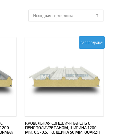
ЕЮЩИЙ С21
АЛЛИЧЕСКОЙ ЛЕСТНИЦЫ
ЕЮЩИЙ НС35
ЛАМНЫХ КОНСТРУКЦИЙ
ЕЮЩИЙ НС44
ЕЮЩИЙ С44
РАСПРОДАЖА!
ЕЮЩИЙ НС57
ЕЮЩИЙ Н60
ЕЮЩИЙ Н75
СНЫХ АНГАРОВ
ЕЮЩИЙ Н114
СНЫХ АНГАРОВ
 С
КРОВЕЛЬНАЯ СЭНДВИЧ-ПАНЕЛЬ С
1200
ПЕНОПОЛИУРЕТАНОМ, ШИРИНА 1200
 NORMAN
ММ, 0.5/0.5, ТОЛЩИНА 50 ММ, QUARZIT