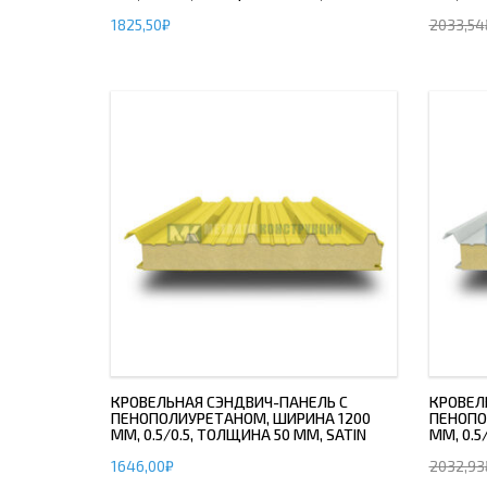
1825,50
₽
2033,54
ДЫМ
САМ
ДЫМ
САМ
ДЫМ
САМ
ДЫМ
САМ
ДЫМ
САМ
ДЫМ
САМ
ДЫМ
КРОВЕЛЬНАЯ СЭНДВИЧ-ПАНЕЛЬ С
КРОВЕЛ
ПЕНОПОЛИУРЕТАНОМ, ШИРИНА 1200
ПЕНОПО
САМ
ММ, 0.5/0.5, ТОЛЩИНА 50 ММ, SATIN
ММ, 0.5
ДЫМ
1646,00
₽
2032,93
САМ