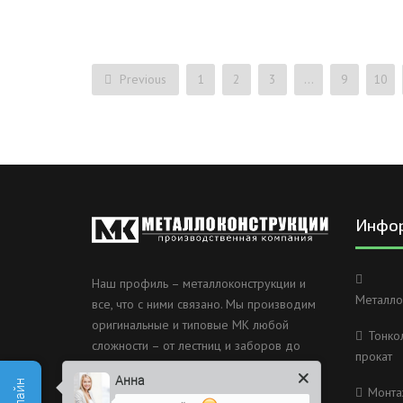
Previous
1
2
3
…
9
10
Инфо
Наш профиль – металлоконструкции и
Металло
все, что с ними связано. Мы производим
оригинальные и типовые МК любой
Тонко
сложности – от лестниц и заборов до
прокат
несущих каркасов зданий и мостов.
Анна
Монта
Россия, Санкт-Петербург, 2