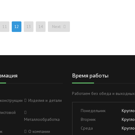
11
12
13
14
Next
рмация
Время работы
Работаем без обеда и выходных
конструкции
Изделия и детали
Понедельник
Кругло
листовой
Металлообработка
Вторник
Кругло
Среда
Кругло
ж
О компании