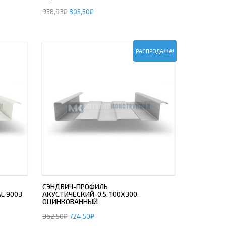
958,93
₽
805,50
₽
РАСПРОДАЖА!
СЭНДВИЧ-ПРОФИЛЬ
AL 9003
АКУСТИЧЕСКИЙ-0.5, 100Х300,
ОЦИНКОВАННЫЙ
862,50
₽
724,50
₽