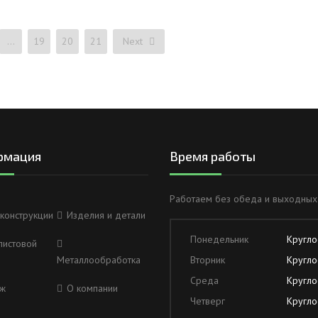
…
19
20
21
Next
рмация
Время работы
Работаем без обеда и выходных
конструкции
Изделия и детали
Понедельник
Кругло
листовой
Металлообработка
Вторник
Кругло
Среда
Кругло
ж
О компании
Четверг
Кругло