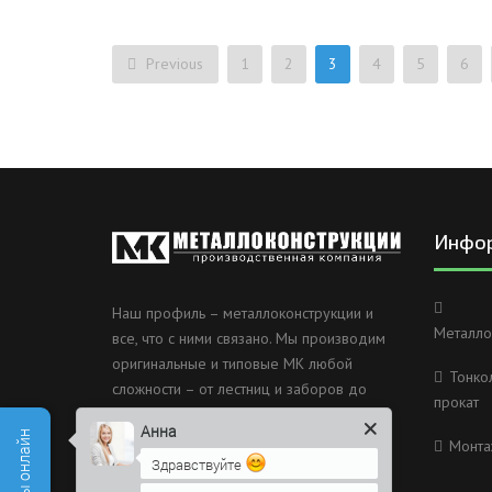
Previous
1
2
3
4
5
6
Инфо
Наш профиль – металлоконструкции и
Металло
все, что с ними связано. Мы производим
оригинальные и типовые МК любой
Тонко
сложности – от лестниц и заборов до
прокат
несущих каркасов зданий и мостов.
Анна
Монта
Россия, Санкт-Петербург, 2
Здравствуйте
Муринский проспект дом 38