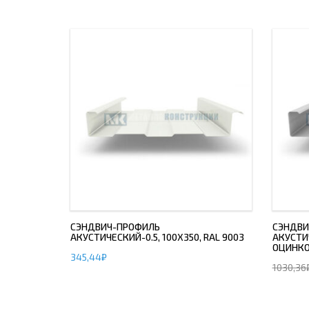
ДЫМ
САМ
ДЫМ
САМ
ДЫМ
САМ
СЭНДВИЧ-ПРОФИЛЬ
СЭНДВИ
АКУСТИЧЕСКИЙ-0.5, 100Х350, RAL 9003
АКУСТИЧ
ОЦИНК
345,44
₽
1030,36