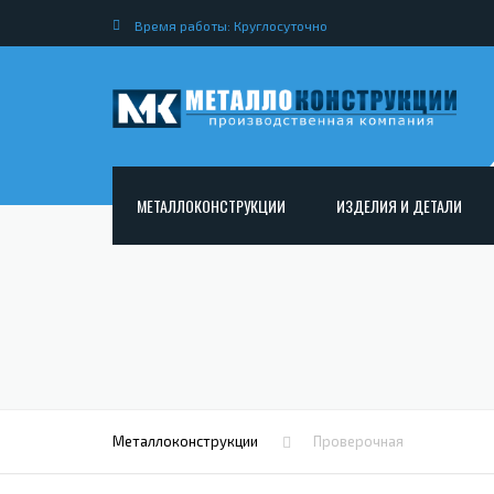
Время работы: Круглосуточно
МЕТАЛЛОКОНСТРУКЦИИ
ИЗДЕЛИЯ И ДЕТАЛИ
АРМАТУРНЫЕ КАРКАСЫ
НЕСТАНДАРТНЫЕ МЕТАЛ
РАМНЫЕ КОНСТРУКЦИИ ДЛЯ ДОРОЖНОГО
МЕТАЛЛИЧЕСКИЕ ФЕРМЫ
СТРОИТЕЛЬСТВА
МЕТАЛЛИЧЕСКИЕ ПЕРЕКР
ОПОРЫ ЛЭП
МЕТАЛЛИЧЕСКИЙ РОСТВЕ
МЕТАЛЛОКОНСТРУКЦИИ ДЛЯ МОСТОВ
МЕТАЛЛИЧЕСКИЕ СТОЙКИ
ИЗГОТОВЛЕНИЕ ЛЕСТНИЦ ИЗ МЕТАЛЛА
Металлоконструкции
Проверочная
МЕТАЛЛИЧЕСКИЕ КОЛОН
ОТКРЫТАЯ КРАНОВАЯ ЭСТАКАДА
АНКЕРНЫЕ ТЯГИ