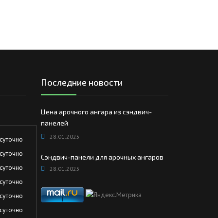
ЕЮЩИЙ С21
АЛЛИЧЕСКОЙ ЛЕСТНИЦЫ
ЕЮЩИЙ НС35
ЛАМНЫХ КОНСТРУКЦИЙ
ЕЮЩИЙ НС44
ЕЮЩИЙ С44
ЕЮЩИЙ НС57
Последние новости
ЕЮЩИЙ Н60
ЕЮЩИЙ Н75
Цена арочного ангара из сэндвич-
СНЫХ АНГАРОВ
панелей
ЕЮЩИЙ Н114
СНЫХ АНГАРОВ
28.01.2025
суточно
суточно
Сэндвич-панели для арочных ангаров
суточно
28.01.2025
суточно
суточно
суточно