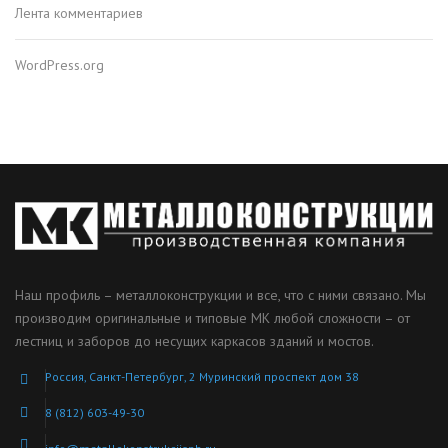
Лента комментариев
WordPress.org
Наш профиль – металлоконструкции и все, что с ними связано. Мы
производим оригинальные и типовые МК любой сложности – от
лестниц и заборов до несущих каркасов зданий и мостов.
Россия, Санкт-Петербург, 2 Муринский проспект дом 38
8 (812) 603-49-30