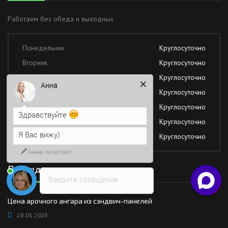
Работаем без обеда и выходных
Понедельник
Круглосуточно
Вторник
Круглосуточно
Среда
Круглосуточно
Анна
Четверг
Круглосуточно
Пятница
Круглосуточно
Здравствуйте
Суббота
Круглосуточно
Я Вас вижу)
Воскресение
Круглосуточно
Анна
печатает...
Последние новости
Введите сообщение
Цена арочного ангара из сэндвич-панелей
28.01.2025