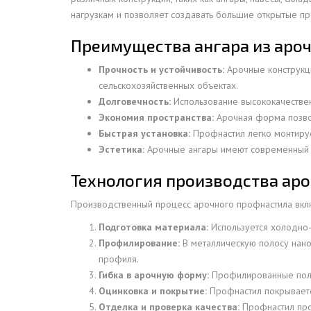
нагрузкам и позволяет создавать большие открытые п
ДЫМ
САМ
Преимущества ангара из аро
ДЫМ
Прочность и устойчивость:
Арочные конструкци
САМ
сельскохозяйственных объектах.
ДЫМ
Долговечность:
Использование высококачествен
САМ
Экономия пространства:
Арочная форма позвол
Быстрая установка:
Профнастил легко монтирует
ДЫМ
Эстетика:
Арочные ангары имеют современный и
САМ
ДЫМ
Технология производства ар
САМ
Производственный процесс арочного профнастила вклю
ДЫМ
Подготовка материала:
Используется холодно-
САМ
Профилирование:
В металлическую полосу нан
ДЫМ
профиля.
САМ
Гибка в арочную форму:
Профилированные полос
Оцинковка и покрытие:
Профнастил покрываетс
ДЫМ
Отделка и проверка качества:
Профнастил прох
САМ