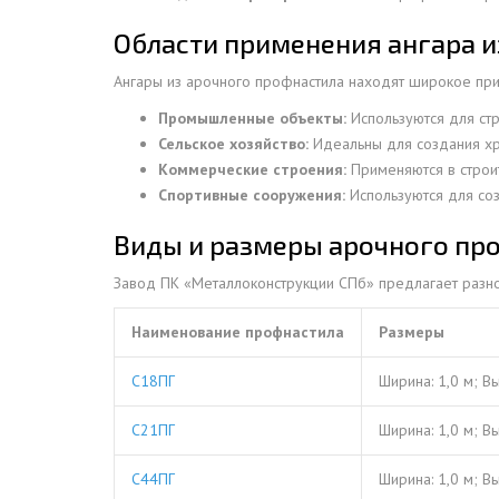
ДЫМ
Области применения ангара и
САМ
Ангары из арочного профнастила находят широкое при
ДЫМ
Промышленные объекты:
Используются для стр
САМ
Сельское хозяйство:
Идеальны для создания хр
ДЫМ
Коммерческие строения:
Применяются в строи
САМ
Спортивные сооружения:
Используются для со
Виды и размеры арочного про
Завод ПК «Металлоконструкции СПб» предлагает разно
Наименование профнастила
Размеры
С18ПГ
Ширина: 1,0 м; В
С21ПГ
Ширина: 1,0 м; В
С44ПГ
Ширина: 1,0 м; В