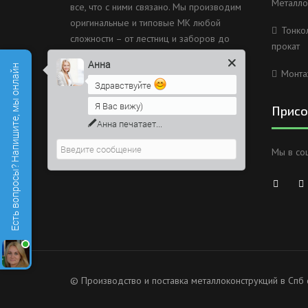
Металло
все, что с ними связано. Мы производим
оригинальные и типовые МК любой
Тонко
сложности – от лестниц и заборов до
прокат
несущих каркасов зданий и мостов.
Анна
Есть вопросы? Напишите, мы онлайн
Монта
Россия, Санкт-Петербург, 2
Здравствуйте
Муринский проспект дом 38
Я Вас вижу)
Присо
8 (812) 603-49-30
Напишите сюда свой вопрос.
Возможно, его решение будет
info@metallokonstrukciispb.ru
Мы в со
быстрее
© Производство и поставка металлоконструкций в Спб 