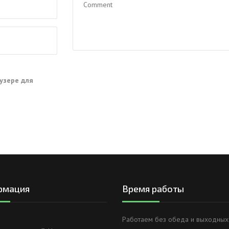
аузере для
рмация
Время работы
Работаем без обеда и выходных