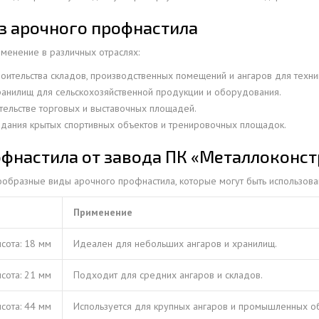
ОВАЯ ТРУБА 15 М ОДНОСТВОЛЬНАЯ
з арочного профнастила
ОНЕСУЩАЯ
менение в различных отраслях:
ОВАЯ ТРУБА 13 М ОДНОСТВОЛЬНАЯ
оительства складов, производственных помещений и ангаров для техни
ОНЕСУЩАЯ
анилищ для сельскохозяйственной продукции и оборудования.
ОВАЯ ТРУБА 11 М ОДНОСТВОЛЬНАЯ
тельстве торговых и выставочных площадей.
ОНЕСУЩАЯ
здания крытых спортивных объектов и тренировочных площадок.
фнастила от завода ПК «Металлоконс
образные виды арочного профнастила, которые могут быть использован
Применение
ысота: 18 мм
Идеален для небольших ангаров и хранилищ.
ысота: 21 мм
Подходит для средних ангаров и складов.
ысота: 44 мм
Используется для крупных ангаров и промышленных об