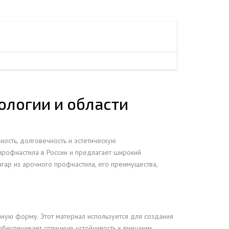
ЕЮЩИЙ С21
АЛЛИЧЕСКОЙ ЛЕСТНИЦЫ
ЕЮЩИЙ НС35
ЛАМНЫХ КОНСТРУКЦИЙ
ЕЮЩИЙ НС44
ЕЮЩИЙ С44
ЕЮЩИЙ НС57
ЕЮЩИЙ Н60
ологии и области
ЕЮЩИЙ Н75
СНЫХ АНГАРОВ
ЕЮЩИЙ Н114
СНЫХ АНГАРОВ
ость, долговечность и эстетическую
профнастила в России и предлагает широкий
нгар из арочного профнастила, его преимущества,
чную форму. Этот материал используется для создания
 обеспечивает отличную устойчивость к внешним