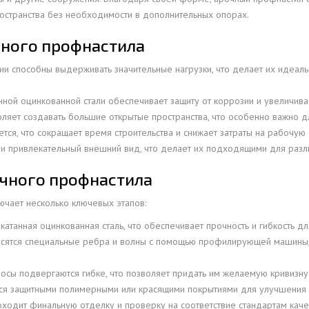
ространства без необходимости в дополнительных опорах.
ОВАЯ ТРУБА 25 М ТРЕХСТВОЛЬНАЯ
ОНЕСУЩАЯ
чного профнастила
ОВАЯ ТРУБА 35 М ДВУХСТВОЛЬНАЯ
и способны выдерживать значительные нагрузки, что делает их идеал
ОНЕСУЩАЯ
ОВАЯ ТРУБА 30 М ДВУХСТВОЛЬНАЯ
ной оцинкованной стали обеспечивает защиту от коррозии и увеличива
ОНЕСУЩАЯ
яет создавать большие открытые пространства, что особенно важно дл
ся, что сокращает время строительства и снижает затраты на рабочую 
ОВАЯ ТРУБА 25 М ДВУХСТВОЛЬНАЯ
 привлекательный внешний вид, что делает их подходящими для разл
ОНЕСУЩАЯ
ОВАЯ ТРУБА 23 М ОДНОСТВОЛЬНАЯ
очного профнастила
ОНЕСУЩАЯ
чает несколько ключевых этапов:
ОВАЯ ТРУБА 21 М ОДНОСТВОЛЬНАЯ
катанная оцинкованная сталь, что обеспечивает прочность и гибкость
ОНЕСУЩАЯ
осятся специальные ребра и волны с помощью профилирующей машины,
ОВАЯ ТРУБА 19 М ОДНОСТВОЛЬНАЯ
ОНЕСУЩАЯ
ы подвергаются гибке, что позволяет придать им желаемую кривизну
я защитными полимерными или красящими покрытиями для улучшения в
ОВАЯ ТРУБА 17 М ОДНОСТВОЛЬНАЯ
одит финальную отделку и проверку на соответствие стандартам каче
ОНЕСУЩАЯ