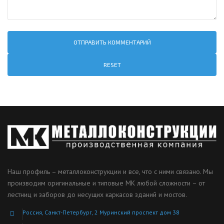
RESET
Наш профиль – металлоконструкции и все, что с ними связано. Мы
производим оригинальные и типовые МК любой сложности – от
лестниц и заборов до несущих каркасов зданий и мостов.
Россия, Санкт-Петербург, 2 Муринский проспект дом 38