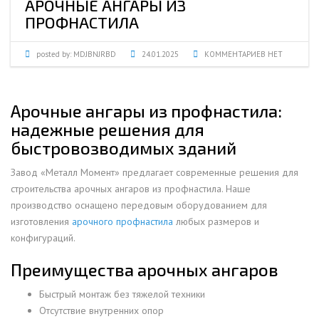
АРОЧНЫЕ АНГАРЫ ИЗ
ПРОФНАСТИЛА
posted by:
MDJBNJRBD
24.01.2025
КОММЕНТАРИЕВ НЕТ
Арочные ангары из профнастила:
надежные решения для
быстровозводимых зданий
Завод «Металл Момент» предлагает современные решения для
строительства арочных ангаров из профнастила. Наше
производство оснащено передовым оборудованием для
изготовления
арочного профнастила
любых размеров и
конфигураций.
Преимущества арочных ангаров
Быстрый монтаж без тяжелой техники
Отсутствие внутренних опор