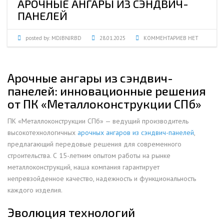
АРОЧНЫЕ АНГАРЫ ИЗ СЭНДВИЧ-
ПАНЕЛЕЙ
posted by:
MDJBNJRBD
28.01.2025
КОММЕНТАРИЕВ НЕТ
Арочные ангары из сэндвич-
панелей: инновационные решения
от ПК «Металлоконструкции СПб»
ПК «Металлоконструкции СПб» — ведущий производитель
высокотехнологичных
арочных ангаров из сэндвич-панелей
,
предлагающий передовые решения для современного
строительства. С 15-летним опытом работы на рынке
металлоконструкций, наша компания гарантирует
непревзойденное качество, надежность и функциональность
каждого изделия.
Эволюция технологий