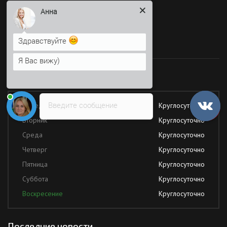
Здравствуйте
Я Вас вижу)
Время работы
Напишите сюда свой вопрос.
Возможно, его решение будет
быстрее
Работаем без обеда и выходных
Введите сообщение
Понедельник
Круглосуточно
Вторник
Круглосуточно
Среда
Круглосуточно
Четверг
Круглосуточно
Пятница
Круглосуточно
Суббота
Круглосуточно
Воскресение
Круглосуточно
Последние новости