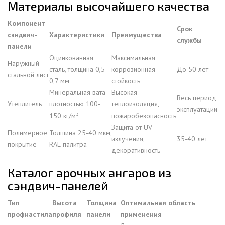
Материалы высочайшего качества
Компонент
Срок
сэндвич-
Характеристики
Преимущества
службы
панели
Оцинкованная
Максимальная
Наружный
сталь, толщина 0,5-
коррозионная
До 50 лет
стальной лист
0,7 мм
стойкость
Минеральная вата
Высокая
Весь период
Утеплитель
плотностью 100-
теплоизоляция,
эксплуатации
150 кг/м³
пожаробезопасность
Защита от UV-
Полимерное
Толщина 25-40 мкм,
излучения,
35-40 лет
покрытие
RAL-палитра
декоративность
Каталог арочных ангаров из
сэндвич-панелей
Тип
Высота
Толщина
Оптимальная область
профнастила
профиля
панели
применения