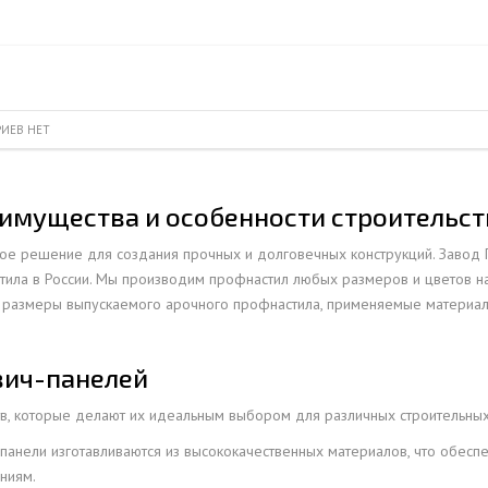
ПРОФНАСТИЛ HЕРЖАВ
ПЛАЗМЕННАЯ РЕЗКА
НС18ПГ
МОНТАЖ МЕТ
ПРОФНАСТИЛ HЕРЖАВ
РУБКА МЕТАЛЛА ГИЛЬОТИНОЙ
МП20ПГ
МОНТАЖ РЕК
ПРОФНАСТИЛ HЕРЖАВ
ИЧЕСКИХ РАМ
СВАРОЧНО-СБОРОЧНЫЕ РАБОТЫ
С21ПГ
ОВКИ
ПРОФНАСТИЛ HЕРЖАВ
ИЕВ НЕТ
 БАЛОК
ТОКАРНАЯ ОБРАБОТКА
МП35ПГ
ПРОФНАСТИЛ HЕРЖАВ
ФРЕЗЕРОВАНИЕ МЕТАЛЛА
С44ПГ
ОВАЯ ТРУБА 40 М ЧЕТЫРЕХСТВОЛЬНАЯ
ПРОФНАСТИЛ HЕРЖАВ
имущества и особенности строительст
ШЛИФОВКА МЕТАЛЛА
Н60ПГ
ОНЕСУЩАЯ
ПРОФНАСТИЛ HЕРЖАВ
Н112ПГ ДЛЯ БЕСКАРКА
ое решение для создания прочных и долговечных конструкций. Завод
ОВАЯ ТРУБА 35 М ЧЕТЫРЕХСТВОЛЬНАЯ
ПРОФНАСТИЛ HЕРЖАВ
ила в России. Мы производим профнастил любых размеров и цветов на 
Н114ПГ ДЛЯ БЕСКАРКА
ОНЕСУЩАЯ
и размеры выпускаемого арочного профнастила, применяемые материалы
ОВАЯ ТРУБА 30 М ЧЕТЫРЕХСТВОЛЬНАЯ
ОНЕСУЩАЯ
вич-панелей
ОВАЯ ТРУБА 25 М ЧЕТЫРЕХСТВОЛЬНАЯ
ОНЕСУЩАЯ
, которые делают их идеальным выбором для различных строительных
-панели изготавливаются из высококачественных материалов, что обеспе
ОВАЯ ТРУБА 30 М ТРЕХСТВОЛЬНАЯ
ниям.
ОНЕСУЩАЯ