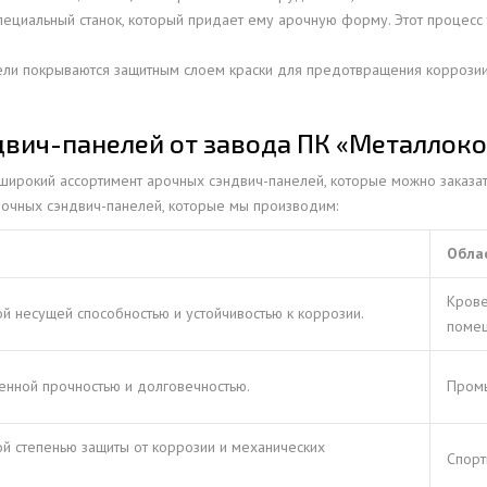
ециальный станок, который придает ему арочную форму. Этот процесс 
ОВАЯ ТРУБА 15 М ОДНОСТВОЛЬНАЯ
ОНЕСУЩАЯ
нели покрываются защитным слоем краски для предотвращения коррози
ОВАЯ ТРУБА 13 М ОДНОСТВОЛЬНАЯ
ОНЕСУЩАЯ
двич-панелей от завода ПК «Металлок
ОВАЯ ТРУБА 11 М ОДНОСТВОЛЬНАЯ
ирокий ассортимент арочных сэндвич-панелей, которые можно заказат
ОНЕСУЩАЯ
арочных сэндвич-панелей, которые мы производим:
Обла
Крове
й несущей способностью и устойчивостью к коррозии.
помещ
енной прочностью и долговечностью.
Промы
й степенью защиты от коррозии и механических
Спорт