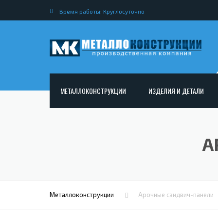
Время работы: Круглосуточно
МЕТАЛЛОКОНСТРУКЦИИ
ИЗДЕЛИЯ И ДЕТАЛИ
АРМАТУРНЫЕ КАРКАСЫ
НЕСТАНДАРТНЫЕ МЕТАЛ
РАМНЫЕ КОНСТРУКЦИИ ДЛЯ ДОРОЖНОГО
МЕТАЛЛИЧЕСКИЕ ФЕРМЫ
А
СТРОИТЕЛЬСТВА
МЕТАЛЛИЧЕСКИЕ ПЕРЕКР
ОПОРЫ ЛЭП
МЕТАЛЛИЧЕСКИЙ РОСТВЕ
МЕТАЛЛОКОНСТРУКЦИИ ДЛЯ МОСТОВ
МЕТАЛЛИЧЕСКИЕ СТОЙКИ
ИЗГОТОВЛЕНИЕ ЛЕСТНИЦ ИЗ МЕТАЛЛА
Металлоконструкции
Арочные сэндвич-панели
МЕТАЛЛИЧЕСКИЕ КОЛОН
ОТКРЫТАЯ КРАНОВАЯ ЭСТАКАДА
АНКЕРНЫЕ ТЯГИ