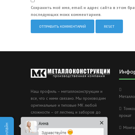
Сохранить моё имя, email и адрес сайта в этом бр
последующих моих комментариев.
RESET
Инфо
Наш профиль – металлоконструкции и
Металло
все, что с ними связано. Мы производим
оригинальные и типовые МК любой
Тонко
сложности – от лестниц и заборов до
прокат
несущих каркасов зданий и мостов.
Анна
Монта
Россия, Санкт-Петербург, 2
Здравствуйте