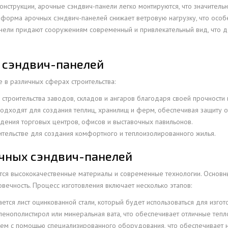
онструкции, арочные сэндвич-панели легко монтируются, что значительн
ОВАЯ ТРУБА 25 М ТРЕХСТВОЛЬНАЯ
 форма арочных сэндвич-панелей снижает ветровую нагрузку, что особе
ОНЕСУЩАЯ
анели придают сооружениям современный и привлекательный вид, что д
ОВАЯ ТРУБА 35 М ДВУХСТВОЛЬНАЯ
ОНЕСУЩАЯ
 сэндвич-панелей
ОВАЯ ТРУБА 30 М ДВУХСТВОЛЬНАЯ
в различных сферах строительства:
ОНЕСУЩАЯ
я строительства заводов, складов и ангаров благодаря своей прочности
ОВАЯ ТРУБА 25 М ДВУХСТВОЛЬНАЯ
подходят для создания теплиц, хранилищ и ферм, обеспечивая защиту 
ОНЕСУЩАЯ
дения торговых центров, офисов и выставочных павильонов.
ОВАЯ ТРУБА 23 М ОДНОСТВОЛЬНАЯ
оительстве для создания комфортного и теплоизолированного жилья.
ОНЕСУЩАЯ
очных сэндвич-панелей
ОВАЯ ТРУБА 21 М ОДНОСТВОЛЬНАЯ
ОНЕСУЩАЯ
тся высококачественные материалы и современные технологии. Основны
вечность. Процесс изготовления включает несколько этапов:
ОВАЯ ТРУБА 19 М ОДНОСТВОЛЬНАЯ
ОНЕСУЩАЯ
ается лист оцинкованной стали, который будет использоваться для изго
 пенополистирол или минеральная вата, что обеспечивает отличные теп
ОВАЯ ТРУБА 17 М ОДНОСТВОЛЬНАЯ
елем с помощью специализированного оборудования, что обеспечивает н
ОНЕСУЩАЯ