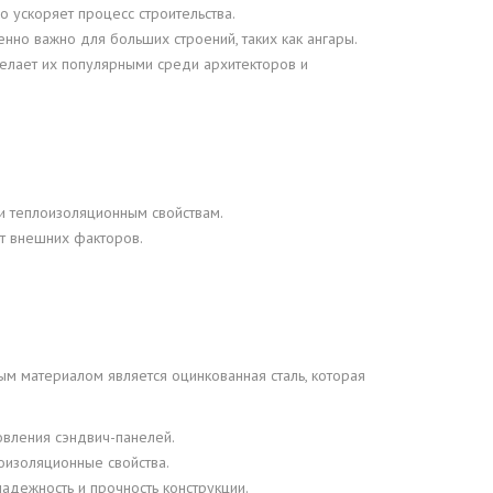
о ускоряет процесс строительства.
нно важно для больших строений, таких как ангары.
елает их популярными среди архитекторов и
 и теплоизоляционным свойствам.
от внешних факторов.
м материалом является оцинкованная сталь, которая
товления сэндвич-панелей.
лоизоляционные свойства.
адежность и прочность конструкции.