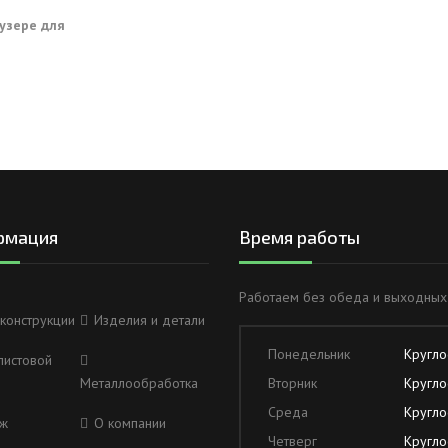
аузере для
рмация
Время работы
Работаем без обеда и выходных
конструкции
Изделия и детали
Понедельник
Кругло
листовой
Металлообработка
Вторник
Кругло
Среда
Кругло
ж
О компании
Четверг
Кругло