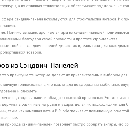
структуры, а их отличная теплоизоляция обеспечивает поддержание к
 сфере сэндвич-панели используются для строительства ангаров. Их пр
перациях.
ие:
Помимо авиации, арочные ангары из сэндвич-панелей применяются
анилищами благодаря своей прочности и простоте строительства.
нные свойства сэндвич-панелей делают их идеальными для холодильн
оропортящихся товаров.
ов из Сэндвич-Панелей
ство преимуществ, которые делают их привлекательным выбором для с
тличную теплоизоляцию, что важно для поддержания стабильных внутр
удование и самолеты.
легкость, сэндвич-панели обладают высокой прочностью. Это достигае
выдерживать различные нагрузки и удары, делая их подходящими для б
, такие как каменная вата и PIR, обеспечивают повышенную огнестойко
 значение.
 природа сэндвич-панелей позволяет быстро собирать ангары, что сокр