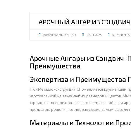
ПРОЖЕКТОРНЫЕ МАЧТЫ
ПРОГОНЫ
МЕТАЛЛИЧЕСКИЕ ОГРАЖДЕНИЯ
ЗАКЛАДНЫЕ ДЕТАЛИ
АРОЧНЫЙ АНГАР ИЗ СЭНДВИ
СВАИ СТАЛЬНЫЕ ВИНТОВЫЕ
ПРОИЗВОДСТВО МЕТАЛЛ
КОНТЕЙНЕР СБОРНО – РАЗБОРНЫЙ
БЫТ
posted by:
MDJBNJRBD
28.01.2025
КОММЕНТАР
ИЗГОТОВЛЕНИЕ СВАРНЫХ
ЗАКЛАДНЫЕ ИЗДЕЛИЯ
ОПОРЫ ТРУБОПРОВОДОВ
ДЫМОВЫЕ ТРУБЫ
ДЫМ
Арочные Ангары из Сэндвич-П
РЕЗЬБОВЫЕ ШПИЛЬКИ
САМ
Преимущества
ДЫМ
Экспертиза и Преимущества 
САМ
ДЫМ
ПК «Металлоконструкции СПб» является крупнейшим пр
САМ
изготовленной на заказ любых размеров и цветов. Мы
строительных проектов. Наша экспертиза в области ар
ДЫМ
предлагать решения, соответствующие самым высоким с
САМ
Материалы и Технологии Про
ДЫМ
САМ