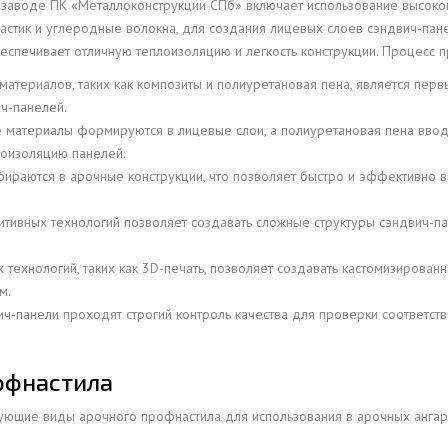
 заводе ПК «Металлоконструкции СПб» включает использование высоко
ОВАЯ ТРУБА 25 М ТРЕХСТВОЛЬНАЯ
ластик и углеродные волокна, для создания лицевых слоев сэндвич-пане
ОНЕСУЩАЯ
беспечивает отличную теплоизоляцию и легкость конструкции. Процесс 
ОВАЯ ТРУБА 35 М ДВУХСТВОЛЬНАЯ
атериалов, таких как композиты и полиуретановая пена, является перв
ОНЕСУЩАЯ
ч-панелей.
 материалы формируются в лицевые слои, а полиуретановая пена ввод
ОВАЯ ТРУБА 30 М ДВУХСТВОЛЬНАЯ
лоизоляцию панелей.
ОНЕСУЩАЯ
ираются в арочные конструкции, что позволяет быстро и эффективно 
ОВАЯ ТРУБА 25 М ДВУХСТВОЛЬНАЯ
ОНЕСУЩАЯ
тивных технологий позволяет создавать сложные структуры сэндвич-
ОВАЯ ТРУБА 23 М ОДНОСТВОЛЬНАЯ
технологий, таких как 3D-печать, позволяет создавать кастомизирован
ОНЕСУЩАЯ
м.
ОВАЯ ТРУБА 21 М ОДНОСТВОЛЬНАЯ
ч-панели проходят строгий контроль качества для проверки соответств
ОНЕСУЩАЯ
ОВАЯ ТРУБА 19 М ОДНОСТВОЛЬНАЯ
офнастила
ОНЕСУЩАЯ
ующие виды арочного профнастила для использования в арочных ангар
ОВАЯ ТРУБА 17 М ОДНОСТВОЛЬНАЯ
ОНЕСУЩАЯ