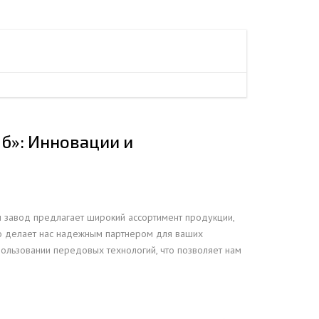
ЕЮЩИЙ С21
АЛЛИЧЕСКОЙ ЛЕСТНИЦЫ
ЕЮЩИЙ НС35
ЛАМНЫХ КОНСТРУКЦИЙ
ЕЮЩИЙ НС44
ЕЮЩИЙ С44
ЕЮЩИЙ НС57
ЕЮЩИЙ Н60
б»: Инновации и
ЕЮЩИЙ Н75
СНЫХ АНГАРОВ
ЕЮЩИЙ Н114
СНЫХ АНГАРОВ
 завод предлагает широкий ассортимент продукции,
то делает нас надежным партнером для ваших
пользовании передовых технологий, что позволяет нам