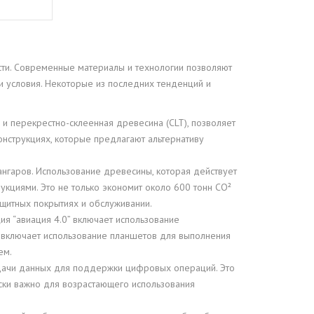
сти. Современные материалы и технологии позволяют
и условия. Некоторые из последних тенденций и
 и перекрестно-склеенная древесина (CLT), позволяет
онструкциях, которые предлагают альтернативу
нгаров. Использование древесины, которая действует
укциями. Это не только экономит около 600 тонн CO²
ащитных покрытиях и обслуживании.
я “авиация 4.0” включает использование
о включает использование планшетов для выполнения
ем.
дачи данных для поддержки цифровых операций. Это
ески важно для возрастающего использования