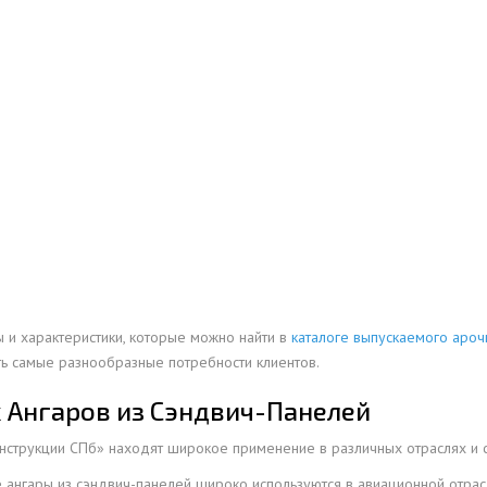
ОВАЯ ТРУБА 15 М ОДНОСТВОЛЬНАЯ
ОНЕСУЩАЯ
ОВАЯ ТРУБА 13 М ОДНОСТВОЛЬНАЯ
ОНЕСУЩАЯ
ОВАЯ ТРУБА 11 М ОДНОСТВОЛЬНАЯ
ОНЕСУЩАЯ
 и характеристики, которые можно найти в
каталоге выпускаемого ароч
ть самые разнообразные потребности клиентов.
 Ангаров из Сэндвич-Панелей
нструкции СПб» находят широкое применение в различных отраслях и с
ангары из сэндвич-панелей широко используются в авиационной отрасл