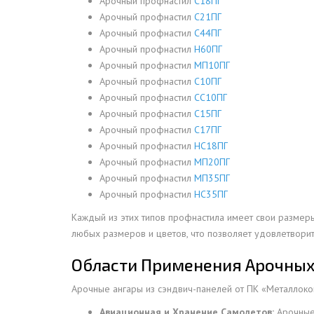
Арочный профнастил
С18ПГ
Арочный профнастил
С21ПГ
ДЫМ
Арочный профнастил
С44ПГ
САМ
Арочный профнастил
Н60ПГ
ДЫМ
Арочный профнастил
МП10ПГ
САМ
Арочный профнастил
С10ПГ
Арочный профнастил
СС10ПГ
ДЫМ
Арочный профнастил
С15ПГ
САМ
Арочный профнастил
С17ПГ
Арочный профнастил
НС18ПГ
Арочный профнастил
МП20ПГ
Арочный профнастил
МП35ПГ
Арочный профнастил
НС35ПГ
Каждый из этих типов профнастила имеет свои размеры
любых размеров и цветов, что позволяет удовлетвори
Области Применения Арочных
Арочные ангары из сэндвич-панелей от ПК «Металлоко
Авиационная и Хранение Самолетов:
Арочные 