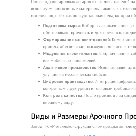
Производство арочных ангаров из сэндвич-панелей на
ДЫМ
используем композитные материалы, такие как стеклоп
САМ
материалов, таких как полиуретановая пена, которая о
ДЫМ
Подготовка сырья:
Выбор высококачественных м
САМ
обеспечивают прочность и долговечность сэндви
Формирование сэндвич-панелей:
Композитные
ДЫМ
процесс обеспечивает высокую прочность и теп
САМ
Модульное строительство:
Сэндвич-панели соб
ДЫМ
или мобильных приложений.
САМ
Аддитивное производство:
Использование адди
улучшения механических свойств.
ДЫМ
Цифровое производство:
Интеграция цифровых 
САМ
конкретным структурным и тепловым требования
ДЫМ
Контроль качества:
После производства сэндви
САМ
внешнему виду.
ДЫМ
Виды и Размеры Арочного Пр
САМ
Завод ПК «Металлоконструкции СПб» предлагает след
ДЫМ
САМ