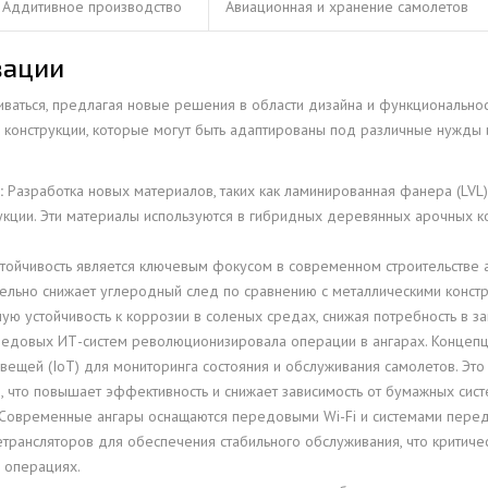
Аддитивное производство
Авиационная и хранение самолетов
вации
ваться, предлагая новые решения в области дизайна и функционально
 конструкции, которые могут быть адаптированы под различные нужды 
:
Разработка новых материалов, таких как ламинированная фанера (LVL)
укции. Эти материалы используются в гибридных деревянных арочных к
тойчивость является ключевым фокусом в современном строительстве а
тельно снижает углеродный след по сравнению с металлическими констр
ную устойчивость к коррозии в соленых средах, снижая потребность в з
едовых ИТ-систем революционизировала операции в ангарах. Концепци
ещей (IoT) для мониторинга состояния и обслуживания самолетов. Эт
, что повышает эффективность и снижает зависимость от бумажных сист
Современные ангары оснащаются передовыми Wi-Fi и системами пере
ретрансляторов для обеспечения стабильного обслуживания, что критич
 операциях.