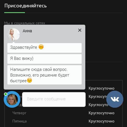
Присоединяйтесь
Мы в социальных сетях
Анна
Здравствуйте
Время работы
Я Вас вижу)
Напишите сюда свой вопрос.
Работаем без обеда и выходных
Возможно, его решение будет
быстрее
Понедельник
Круглосуточно
Вторник
Круглосуточно
Введите сообщение
Среда
Круглосуточно
Четверг
Круглосуточно
Пятница
Круглосуточно