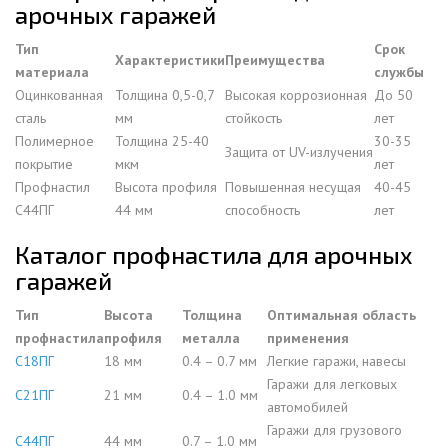
арочных гаражей
Тип
Срок
Характеристики
Преимущества
материала
службы
Оцинкованная
Толщина 0,5-0,7
Высокая коррозионная
До 50
сталь
мм
стойкость
лет
Полимерное
Толщина 25-40
30-35
Защита от UV-излучения
покрытие
мкм
лет
Профнастил
Высота профиля
Повышенная несущая
40-45
С44ПГ
44 мм
способность
лет
Каталог профнастила для арочных
гаражей
Тип
Высота
Толщина
Оптимальная область
профнастила
профиля
металла
применения
С18ПГ
18 мм
0.4 – 0.7 мм
Легкие гаражи, навесы
Гаражи для легковых
С21ПГ
21 мм
0.4 – 1.0 мм
автомобилей
Гаражи для грузового
С44ПГ
44 мм
0.7 – 1.0 мм