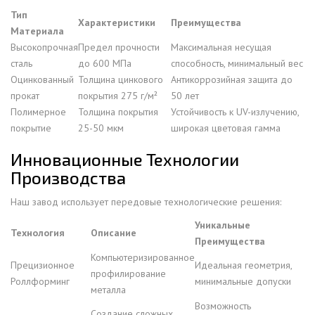
Тип
Характеристики
Преимущества
Материала
Высокопрочная
Предел прочности
Максимальная несущая
сталь
до 600 МПа
способность, минимальный вес
Оцинкованный
Толщина цинкового
Антикоррозийная защита до
прокат
покрытия 275 г/м²
50 лет
Полимерное
Толщина покрытия
Устойчивость к UV-излучению,
покрытие
25-50 мкм
широкая цветовая гамма
Инновационные Технологии
Производства
Наш завод использует передовые технологические решения:
Уникальные
Технология
Описание
Преимущества
Компьютеризированное
Прецизионное
Идеальная геометрия,
профилирование
Роллформинг
минимальные допуски
металла
Возможность
Создание сложных