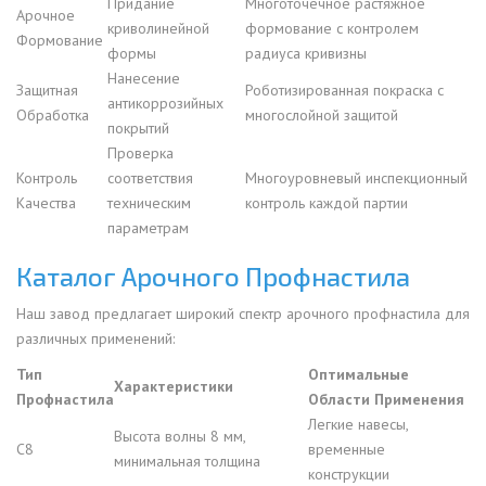
Придание
Многоточечное растяжное
Арочное
криволинейной
формование с контролем
Формование
формы
радиуса кривизны
Нанесение
Защитная
Роботизированная покраска с
антикоррозийных
Обработка
многослойной защитой
покрытий
Проверка
Контроль
соответствия
Многоуровневый инспекционный
Качества
техническим
контроль каждой партии
параметрам
Каталог Арочного Профнастила
Наш завод предлагает широкий спектр арочного профнастила для
различных применений:
Тип
Оптимальные
Характеристики
Профнастила
Области Применения
Легкие навесы,
Высота волны 8 мм,
С8
временные
минимальная толщина
конструкции