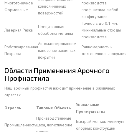
Многоточечное
производства
криволинейных
Формование
профнастила любой
поверхностей
конфигурации
Точность до 0,1 мм,
Прецизионная
Лазерная Резка
минимальные отходы
обработка металла
производства
Автоматизированное
Роботизированная
Равномерность и
нанесение защитных
Покраска
долговечность покрытия
покрытий
Области Применения Арочного
Профнастила
Наш арочный профнастил находит применение в различных
отраслях:
Уникальные
Отрасль
Типовые Объекты
Преимущества
Производственные
Быстрый монтаж, минимум
Промышленность
цеха, логистические
опорных конструкций
центры