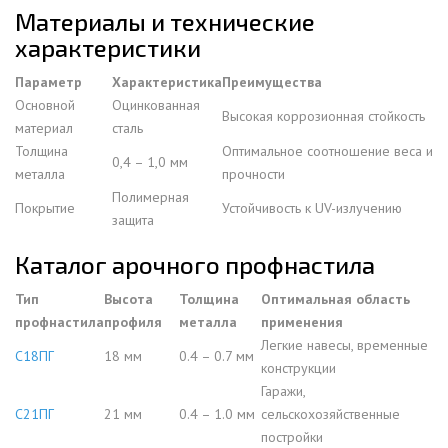
Материалы и технические
характеристики
Параметр
Характеристика
Преимущества
Основной
Оцинкованная
Высокая коррозионная стойкость
материал
сталь
Толщина
Оптимальное соотношение веса и
0,4 – 1,0 мм
металла
прочности
Полимерная
Покрытие
Устойчивость к UV-излучению
защита
Каталог арочного профнастила
Тип
Высота
Толщина
Оптимальная область
профнастила
профиля
металла
применения
Легкие навесы, временные
С18ПГ
18 мм
0.4 – 0.7 мм
конструкции
Гаражи,
С21ПГ
21 мм
0.4 – 1.0 мм
сельскохозяйственные
постройки