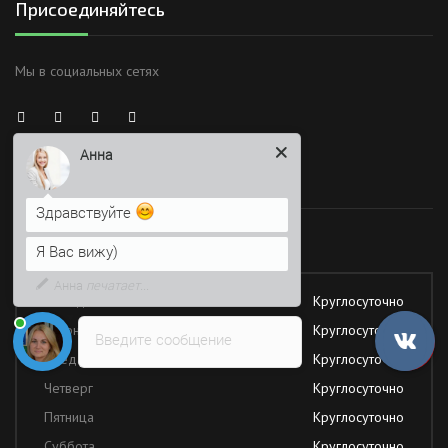
Присоединяйтесь
Мы в социальных сетях
Анна
Здравствуйте
Время работы
Я Вас вижу)
Напишите сюда свой вопрос.
Работаем без обеда и выходных
Возможно, его решение будет
быстрее
Понедельник
Круглосуточно
Вторник
Круглосуточно
Введите сообщение
Среда
Круглосуточно
Четверг
Круглосуточно
Пятница
Круглосуточно
Суббота
Круглосуточно