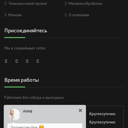
Тонколистовой прокат
Металлообработка
Монтаж
О компании
Присоединяйтесь
Мы в социальных сетях
Время работы
Анна
Работаем без обеда и выходных
Здравствуйте
Понедельник
Круглосуточно
Вторник
Круглосуточно
Я Вас вижу)