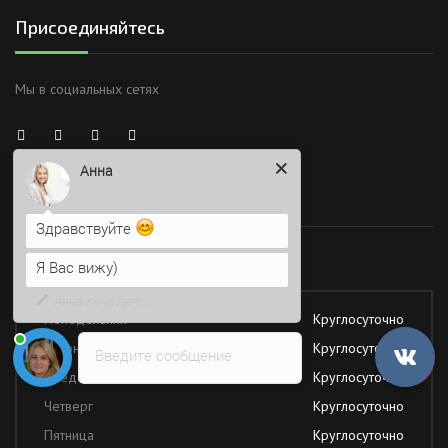
Присоединяйтесь
Мы в социальных сетях
Анна
Здравствуйте
Время работы
Я Вас вижу)
Напишите сюда свой вопрос.
Работаем без обеда и выходных
Возможно, его решение будет
быстрее
Понедельник
Круглосуточно
Вторник
Круглосуточно
Введите сообщение
Среда
Круглосуточно
Четверг
Круглосуточно
Пятница
Круглосуточно