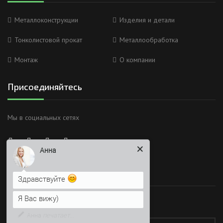
Металлоконструкции
Изделия и детали
Тонколистовой прокат
Металлообработка
Монтаж
О компании
Присоединяйтесь
Мы в социальных сетях
Анна
Здравствуйте
Я Вас вижу)
Время работы
Напишите сюда свой вопрос.
Возможно, его решение будет
Работаем без обеда и выходных
быстрее