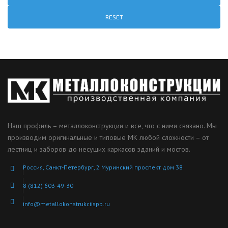
RESET
Наш профиль – металлоконструкции и все, что с ними связано. Мы
производим оригинальные и типовые МК любой сложности – от
лестниц и заборов до несущих каркасов зданий и мостов.
Россия, Санкт-Петербург, 2 Муринский проспект дом 38
8 (812) 603-49-30
info@metallokonstrukciispb.ru