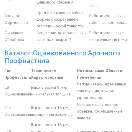
цинкового покрытия
линии
Придание криволинейной
Арочное
Роботизированные
формы с сохранением
Формование
гибочные комплексы
геометрической точности
Финишная
Нанесение декоративных и
Роботизированные
Обработка
защитных покрытий
окрасочные системы
Каталог Оцинкованного Арочного
Профнастила
Тип
Технические
Оптимальные Области
Профнастила
Характеристики
Применения
Легкие навесы, временные
С8
Высота волны 8 мм,
конструкции, дачное
Оцинкованный
минимальная толщина
строительство
Сельскохозяйственные
С15
Высота волны 15 мм,
объекты, промышленные
Оцинкованный
повышенная жесткость
навесы
Высота волны 18 мм,
С18
оптимальное
Производственные цеха,