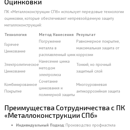
Оцинковки
ПК «Металлоконструкции СПб» использует передовые технологии
оцинковки, которые обеспечивают непревзойденную защиту
металлоконструкций:
Технология
Метод Нанесения
Результат
Погружение
Равномерное покрытие,
Горячее
металла в
максимальная защита от
Цинкование
расплавленный цинк
коррозии
Нанесение цинка
Электролитическое
Тонкий, но прочный
методом
Цинкование
защитный слой
электролиза
Сочетание
Комбинированное
Многоуровневая
цинкования и
Покрытие
антикоррозийная защита
полимерной защиты
Преимущества Сотрудничества с ПК
«Металлоконструкции СПб»
Индивидуальный Подход
: Производство профнастила