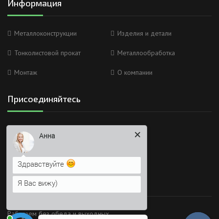
Информация
Металлоконструкции
Изделия и детали
Тонколистовой прокат
Металлообработка
Монтаж
О компании
Присоединяйтесь
Анна
Мы в социальных сетях
Здравствуйте
Я Вас вижу)
Напишите сюда свой вопрос.
Время работы
Возможно, его решение будет
быстрее
Работаем без обеда и выходных