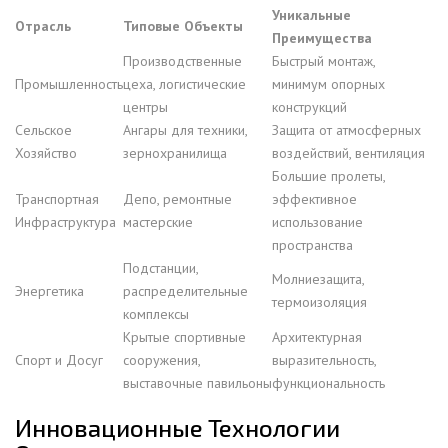
Уникальные
Отрасль
Типовые Объекты
Преимущества
Производственные
Быстрый монтаж,
Промышленность
цеха, логистические
минимум опорных
центры
конструкций
Сельское
Ангары для техники,
Защита от атмосферных
Хозяйство
зернохранилища
воздействий, вентиляция
Большие пролеты,
Транспортная
Депо, ремонтные
эффективное
Инфраструктура
мастерские
использование
пространства
Подстанции,
Молниезащита,
Энергетика
распределительные
термоизоляция
комплексы
Крытые спортивные
Архитектурная
Спорт и Досуг
сооружения,
выразительность,
выставочные павильоны
функциональность
Инновационные Технологии