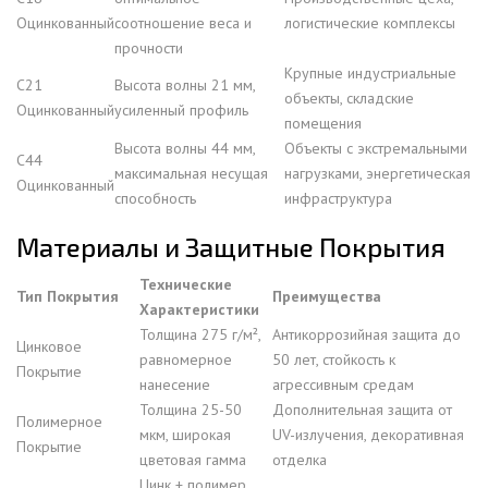
Оцинкованный
соотношение веса и
логистические комплексы
прочности
Крупные индустриальные
С21
Высота волны 21 мм,
объекты, складские
Оцинкованный
усиленный профиль
помещения
Высота волны 44 мм,
Объекты с экстремальными
С44
максимальная несущая
нагрузками, энергетическая
Оцинкованный
способность
инфраструктура
Материалы и Защитные Покрытия
Технические
Тип Покрытия
Преимущества
Характеристики
Толщина 275 г/м²,
Антикоррозийная защита до
Цинковое
равномерное
50 лет, стойкость к
Покрытие
нанесение
агрессивным средам
Толщина 25-50
Дополнительная защита от
Полимерное
мкм, широкая
UV-излучения, декоративная
Покрытие
цветовая гамма
отделка
Цинк + полимер,