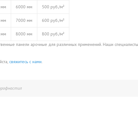
 мм
6000 мм
500 руб./м²
 мм
7000 мм
600 руб./м²
 мм
8000 мм
800 руб./м²
ственные панели арочные для различных применений. Наши специалист
йста,
свяжитесь с нами
.
профнастил