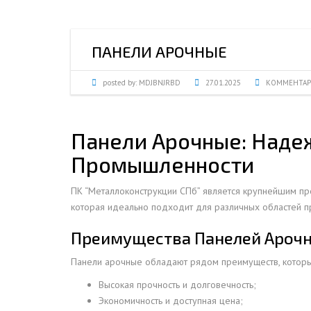
ПРОЖЕКТОРНЫЕ МАЧТЫ
ПРОГОНЫ
МЕТАЛЛИЧЕСКИЕ ОГРАЖДЕНИЯ
ЗАКЛАДНЫЕ ДЕТАЛИ
ПАНЕЛИ АРОЧНЫЕ
СВАИ СТАЛЬНЫЕ ВИНТОВЫЕ
ПРОИЗВОДСТВО МЕТАЛЛ
КОНТЕЙНЕР СБОРНО – РАЗБОРНЫЙ
БЫТ
posted by:
MDJBNJRBD
27.01.2025
КОММЕНТАР
ИЗГОТОВЛЕНИЕ СВАРНЫХ
ЗАКЛАДНЫЕ ИЗДЕЛИЯ
ОПОРЫ ТРУБОПРОВОДОВ
ДЫМОВЫЕ ТРУБЫ
ДЫМ
Панели Арочные: Наде
РЕЗЬБОВЫЕ ШПИЛЬКИ
САМ
Промышленности
ДЫМ
САМ
ПК “Металлоконструкции СПб” является крупнейшим пр
которая идеально подходит для различных областей пр
ДЫМ
САМ
Преимущества Панелей Ароч
ДЫМ
Панели арочные обладают рядом преимуществ, котор
САМ
Высокая прочность и долговечность;
ДЫМ
Экономичность и доступная цена;
САМ