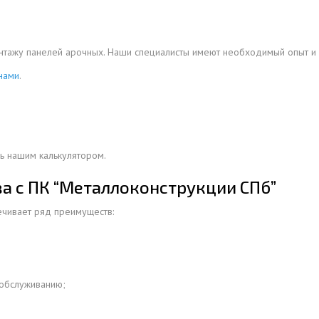
ОВАЯ ТРУБА 15 М ОДНОСТВОЛЬНАЯ
ОНЕСУЩАЯ
онтажу панелей арочных. Наши специалисты имеют необходимый опыт и
ОВАЯ ТРУБА 13 М ОДНОСТВОЛЬНАЯ
 нами
.
ОНЕСУЩАЯ
ОВАЯ ТРУБА 11 М ОДНОСТВОЛЬНАЯ
ОНЕСУЩАЯ
ь нашим калькулятором.
а с ПК “Металлоконструкции СПб”
ечивает ряд преимуществ:
 обслуживанию;