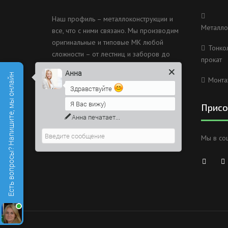
Наш профиль – металлоконструкции и
Металло
все, что с ними связано. Мы производим
оригинальные и типовые МК любой
Тонко
сложности – от лестниц и заборов до
прокат
несущих каркасов зданий и мостов.
Анна
Есть вопросы? Напишите, мы онлайн
Монта
Россия, Санкт-Петербург, 2
Здравствуйте
Муринский проспект дом 38
Я Вас вижу)
Присо
8 (812) 603-49-30
Анна
печатает...
info@metallokonstrukciispb.ru
Мы в со