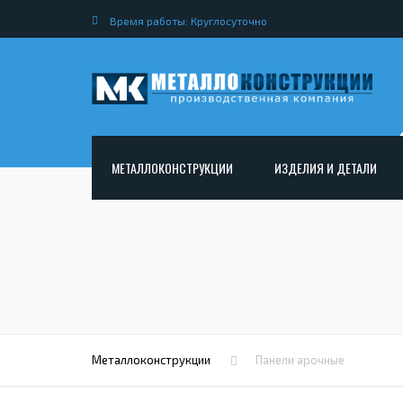
Время работы: Круглосуточно
МЕТАЛЛОКОНСТРУКЦИИ
ИЗДЕЛИЯ И ДЕТАЛИ
АРМАТУРНЫЕ КАРКАСЫ
НЕСТАНДАРТНЫЕ МЕТАЛ
РАМНЫЕ КОНСТРУКЦИИ ДЛЯ ДОРОЖНОГО
МЕТАЛЛИЧЕСКИЕ ФЕРМЫ
СТРОИТЕЛЬСТВА
МЕТАЛЛИЧЕСКИЕ ПЕРЕКР
ОПОРЫ ЛЭП
МЕТАЛЛИЧЕСКИЙ РОСТВЕ
МЕТАЛЛОКОНСТРУКЦИИ ДЛЯ МОСТОВ
МЕТАЛЛИЧЕСКИЕ СТОЙКИ
ИЗГОТОВЛЕНИЕ ЛЕСТНИЦ ИЗ МЕТАЛЛА
Металлоконструкции
Панели арочные
МЕТАЛЛИЧЕСКИЕ КОЛОН
ОТКРЫТАЯ КРАНОВАЯ ЭСТАКАДА
АНКЕРНЫЕ ТЯГИ