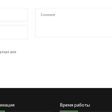
аузере для
рмация
Время работы