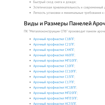
Быстрый сход снега и дождя;
ДЫМ
Эстетическая привлекательность и современный 
САМ
Легкость установки и минимальные требования к
ДЫМ
Виды и Размеры Панелей Аро
САМ
ПК “Металлоконструкции СПб” производит панели ароч
ДЫМ
САМ
Арочный профнастил С18ПГ
;
Арочный профнастил С21ПГ
;
ДЫМ
Арочный профнастил С44ПГ
;
САМ
Арочный профнастил Н60ПГ
;
ДЫМ
Арочный профнастил МП10ПГ
;
САМ
Арочный профнастил С10ПГ
;
Арочный профнастил СС10ПГ
;
ДЫМ
Арочный профнастил С15ПГ
;
САМ
Арочный профнастил С17ПГ
;
ДЫМ
Арочный профнастил НС18ПГ
;
САМ
Арочный профнастил МП20ПГ
;
Арочный профнастил МП35ПГ
;
ДЫМ
Арочный профнастил НС35ПГ
.
САМ