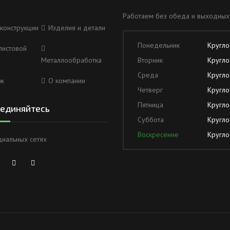
Работаем без обеда и выходных
конструкции
Изделия и детали
Понедельник
Кругло
листовой
Металлообработка
Вторник
Кругло
Среда
Кругло
ж
О компании
Четверг
Кругло
Пятница
Кругло
единяйтесь
Суббота
Кругло
Воскресение
Кругло
циальных сетях