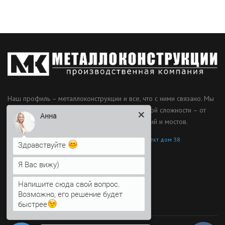
Наш профиль – металлоконструкции и все, что с ними связано. Мы
производим оригинальные и типовые МК любой сложности – от
Анна
лестниц и заборов до несущих каркасов зданий и мостов.
Россия, Санкт-Петербург, 2 Муринский проспект дом 38
Здравствуйте
8 (812) 603-49-30
Я Вас вижу)
info@metallokonstrukciispb.ru
Напишите сюда свой вопрос.
Возможно, его решение будет
Информация
быстрее