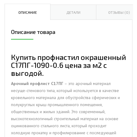
окрашенный
С17ПГ-1090-
ОПИСАНИЕ
ДЕТАЛИ
ОТЗЫВЫ (0)
0.6
цена
Описание товара
за
м2
Купить профнастил окрашенный
С17ПГ-1090-0.6 цена за м2 с
выгодой.
Арочный профлист С17ПГ
– это арочный материал
несуще-стенового типа, который используется в качестве
кровельного материала для обустройства сферических и
полукруглых крыш промышленного помещения,
общественных и жилых зданий. Это современный,
высокотехнологичный строительный материал на основе
оцинкованного стального листа, который проходит
холодную прокатку и профилирование с последующей