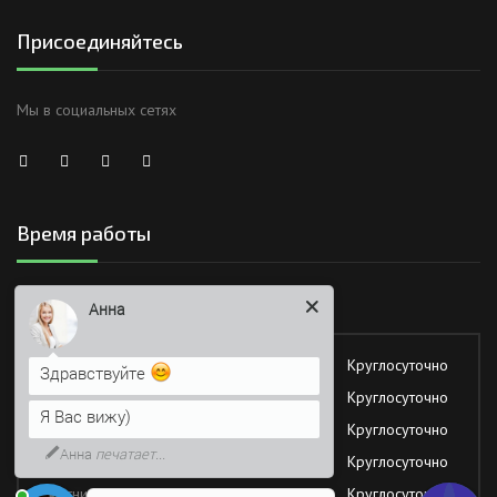
Присоединяйтесь
Мы в социальных сетях
Время работы
Работаем без обеда и выходных
Анна
Понедельник
Круглосуточно
Здравствуйте
Вторник
Круглосуточно
Я Вас вижу)
Среда
Круглосуточно
Анна
печатает...
Четверг
Круглосуточно
Пятница
Круглосуточно