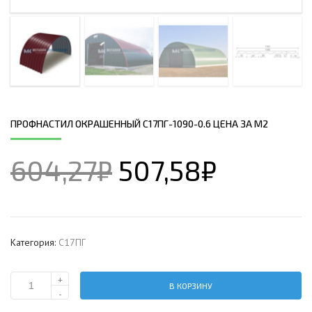
ПРОФНАСТИЛ ОКРАШЕННЫЙ С17ПГ-1090-0.6 ЦЕНА ЗА М2
604,27
₽
507,58
₽
Категория:
С17ПГ
+
В КОРЗИНУ
Количество
-
Профнастил