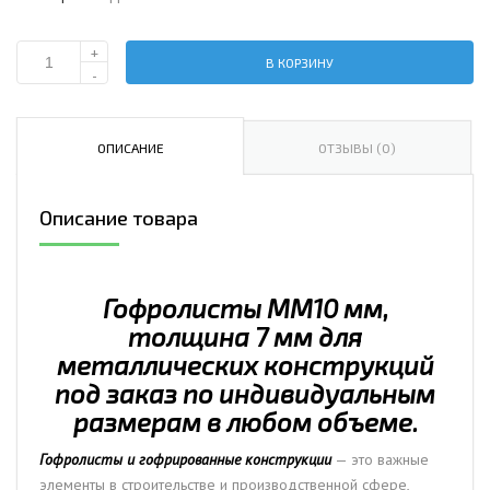
+
В КОРЗИНУ
Количество
-
Гофролисты
ММ10
мм,
ОПИСАНИЕ
ОТЗЫВЫ (0)
толщина
7
Описание товара
мм
для
металлических
конструкций
Гофролисты ММ10 мм,
толщина 7 мм для
металлических конструкций
под заказ по индивидуальным
размерам в любом объеме.
Гофролисты и гофрированные конструкции
— это важные
элементы в строительстве и производственной сфере,