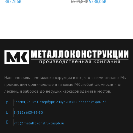
3837,66
₽
6509,83
₽
5338,06
₽
Наш профиль – металлоконструкции и все, что с ними связано. Мы
производим оригинальные и типовые МК любой сложности – от
лестниц и заборов до несущих каркасов зданий и мостов.
Россия, Санкт-Петербург, 2 Муринский проспект дом 38
8 (812) 603-49-30
info@metallokonstrukciispb.ru