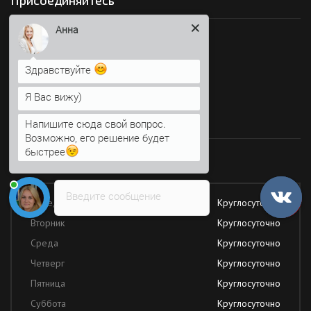
Присоединяйтесь
Анна
Мы в социальных сетях
Здравствуйте
Я Вас вижу)
Время работы
Напишите сюда свой вопрос.
Возможно, его решение будет
быстрее
Работаем без обеда и выходных
Введите сообщение
Понедельник
Круглосуточно
Вторник
Круглосуточно
Среда
Круглосуточно
Четверг
Круглосуточно
Пятница
Круглосуточно
Суббота
Круглосуточно