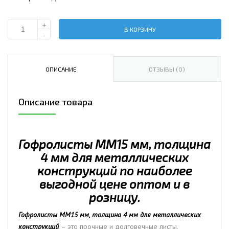
+
В КОРЗИНУ
Количество
-
Гофролисты
ММ15
мм,
ОПИСАНИЕ
ОТЗЫВЫ (0)
толщина
4
Описание товара
мм
для
металлических
конструкций
Гофролисты ММ15 мм, толщина
4 мм для металлических
конструкций по наиболее
выгодной цене оптом и в
розницу.
Гофролисты ММ15 мм, толщина 4 мм для металлических
конструкций
– это прочные и долговечные листы,