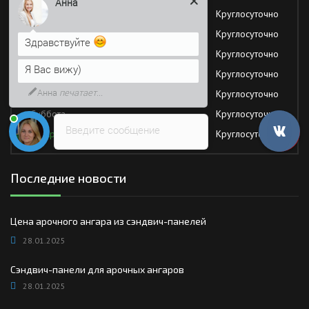
Здравствуйте
Понедельник
Круглосуточно
Я Вас вижу)
Вторник
Круглосуточно
Среда
Круглосуточно
Напишите сюда свой вопрос.
Возможно, его решение будет
Четверг
Круглосуточно
быстрее
Пятница
Круглосуточно
Суббота
Круглосуточно
Введите сообщение
Воскресение
Круглосуточно
Последние новости
Цена арочного ангара из сэндвич-панелей
28.01.2025
Сэндвич-панели для арочных ангаров
28.01.2025