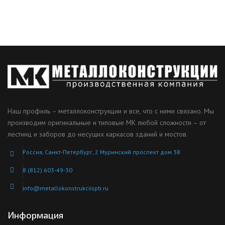
Наш профиль – металлоконструкции и все, что с ними связано. Мы
производим оригинальные и типовые МК любой сложности – от
лестниц и заборов до несущих каркасов зданий и мостов.
Россия, Санкт-Петербург, 2 Муринский проспект дом 38
8 (812) 603-49-30
info@metallokonstrukciispb.ru
Информация