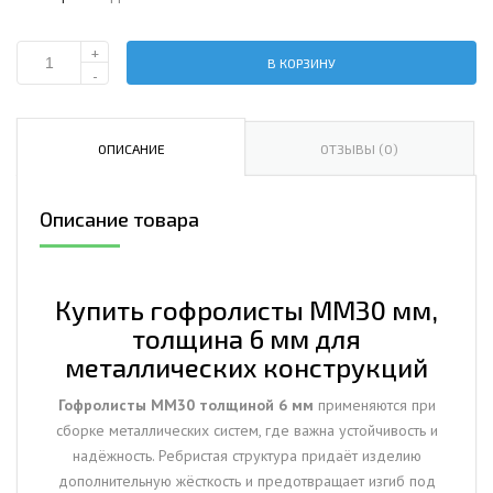
+
В КОРЗИНУ
Количество
-
Гофролисты
ММ30
мм,
ОПИСАНИЕ
ОТЗЫВЫ (0)
толщина
6
Описание товара
мм
для
металлических
конструкций
Купить гофролисты ММ30 мм,
толщина 6 мм для
металлических конструкций
Гофролисты ММ30 толщиной 6 мм
применяются при
сборке металлических систем, где важна устойчивость и
надёжность. Ребристая структура придаёт изделию
дополнительную жёсткость и предотвращает изгиб под