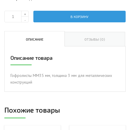
+
В КОРЗИНУ
Количество
-
Гофролисты
ММ35
мм,
ОПИСАНИЕ
ОТЗЫВЫ (0)
толщина
3
Описание товара
мм
для
металлических
Гофролисты ММ35 мм, толщина 3 мм для металлических
конструкций
конструкций
Похожие товары