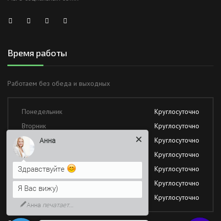
Время работы
Работаем без обеда и выходных
Понедельник
Круглосуточно
Вторник
Круглосуточно
Среда
Круглосуточно
Анна
Четверг
Круглосуточно
Здравствуйте
Пятница
Круглосуточно
Суббота
Круглосуточно
Я Вас вижу)
Воскресение
Круглосуточно
Анна
печатает...