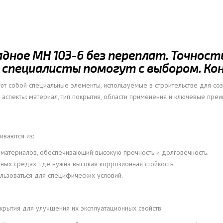
ОВАЯ ТРУБА 15 М ОДНОСТВОЛЬНАЯ
ОНЕСУЩАЯ
ОВАЯ ТРУБА 13 М ОДНОСТВОЛЬНАЯ
адное МН 103-6 без переплат. Точност
ОНЕСУЩАЯ
специалисты помогут с выбором. Ко
ОВАЯ ТРУБА 11 М ОДНОСТВОЛЬНАЯ
ОНЕСУЩАЯ
т собой специальные элементы, используемые в строительстве для с
аспекты: материал, тип покрытия, области применения и ключевые преи
иваются из:
материалов, обеспечивающий высокую прочность и долговечность.
ных средах, где нужна высокая коррозионная стойкость.
ользоваться для специфических условий.
крытия для улучшения их эксплуатационных свойств: