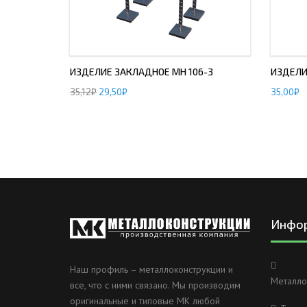
ИЗДЕЛИЕ ЗАКЛАДНОЕ МН 106-3
ИЗДЕЛИ
35,12
₽
29,50
₽
35,00
₽
Инфо
Наш профиль – металлоконструкции и
Металло
все, что с ними связано. Мы производим
оригинальные и типовые МК любой