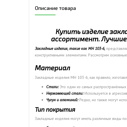
Описание товара
ДЫМ
САМ
ДЫМ
Купить изделие закл
САМ
ассортимент. Лучшие 
ДЫМ
САМ
Закладные изделия, такие как МН 103-6,
представляю
конструктивными элементами. Рассмотрим основные 
Материал
Закладные изделия МН 103-6, как правило, изготавл
Стали:
Это один из самых распространённых 
Нержавеющей стали:
Используется в агрессив
Чугун и алюминий:
Редко, но также могут исп
Тип покрытия
Закладные изделия могут иметь различные виды по