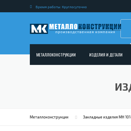
Время работы: Круглосуточно
МЕТАЛЛОКОНСТРУКЦИИ
ИЗДЕЛИЯ И ДЕТАЛИ
АРМАТУРНЫЕ КАРКАСЫ
НЕСТАНДАРТНЫЕ МЕТАЛ
РАМНЫЕ КОНСТРУКЦИИ ДЛЯ ДОРОЖНОГО
МЕТАЛЛИЧЕСКИЕ ФЕРМЫ
ИЗ
СТРОИТЕЛЬСТВА
МЕТАЛЛИЧЕСКИЕ ПЕРЕКР
ОПОРЫ ЛЭП
МЕТАЛЛИЧЕСКИЙ РОСТВЕ
МЕТАЛЛОКОНСТРУКЦИИ ДЛЯ МОСТОВ
МЕТАЛЛИЧЕСКИЕ СТОЙКИ
ИЗГОТОВЛЕНИЕ ЛЕСТНИЦ ИЗ МЕТАЛЛА
Металлоконструкции
Закладные изделия МН 101
МЕТАЛЛИЧЕСКИЕ КОЛОН
ОТКРЫТАЯ КРАНОВАЯ ЭСТАКАДА
АНКЕРНЫЕ ТЯГИ