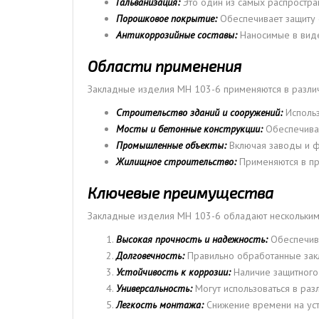
Гальванизация:
Это один из самых распростра
Порошковое покрытие:
Обеспечивает защиту 
Антикоррозийные составы:
Наносимые в виде
Области применения
Закладные изделия МН 103-6 применяются в разли
Строительство зданий и сооружений:
Исполь
Мосты и бетонные конструкции:
Обеспечива
Промышленные объекты:
Включая заводы и фа
Жилищное строительство:
Применяются в пр
Ключевые преимущества
Закладные изделия МН 103-6 обладают нескольким
Высокая прочность и надежность:
Обеспечива
Долговечность:
Правильно обработанные закл
Устойчивость к коррозии:
Наличие защитного 
Универсальность:
Могут использоваться в раз
Легкость монтажа:
Снижение времени на уст