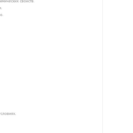
мических свойств.
и.
ю.
словиях.