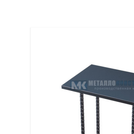
ПРОЖЕКТОРНЫЕ МАЧТЫ
ПРОГОНЫ
МЕТАЛЛИЧЕСКИЕ ОГРАЖДЕНИЯ
ЗАКЛАДНЫЕ ДЕТАЛИ
СВАИ СТАЛЬНЫЕ ВИНТОВЫЕ
ПРОИЗВОДСТВО МЕТАЛЛ
КОНТЕЙНЕР СБОРНО – РАЗБОРНЫЙ
БЫТ
ИЗГОТОВЛЕНИЕ СВАРНЫХ
ЗАКЛАДНЫЕ ИЗДЕЛИЯ
ОПОРЫ ТРУБОПРОВОДОВ
ДЫМОВЫЕ ТРУБЫ
ДЫМ
РЕЗЬБОВЫЕ ШПИЛЬКИ
САМ
ДЫМ
САМ
ДЫМ
САМ
ДЫМ
САМ
ДЫМ
САМ