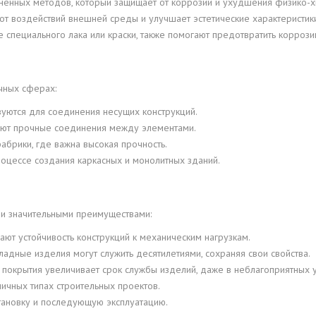
нённых методов, который защищает от коррозии и ухудшения физико-хи
от воздействий внешней среды и улучшает эстетические характеристик
 специального лака или краски, также помогают предотвратить коррози
чных сферах:
зуются для соединения несущих конструкций.
ют прочные соединения между элементами.
брики, где важна высокая прочность.
оцессе создания каркасных и монолитных зданий.
и значительными преимуществами:
ют устойчивость конструкций к механическим нагрузкам.
адные изделия могут служить десятилетиями, сохраняя свои свойства.
покрытия увеличивает срок службы изделий, даже в неблагоприятных у
личных типах строительных проектов.
ановку и последующую эксплуатацию.