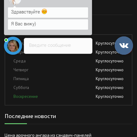
Здравствуйте
Время работы
Я Вас вижу)
Работаем без обеда и выходных
Анна
печатает...
Понедельник
Круглосуточно
Введите сообщение
Вторник
Круглосуточно
Среда
Круглосуточно
Четверг
Круглосуточно
Пятница
Круглосуточно
Суббота
Круглосуточно
Воскресение
Круглосуточно
Последние новости
Цена арочного ангара из сэндвич-панелей