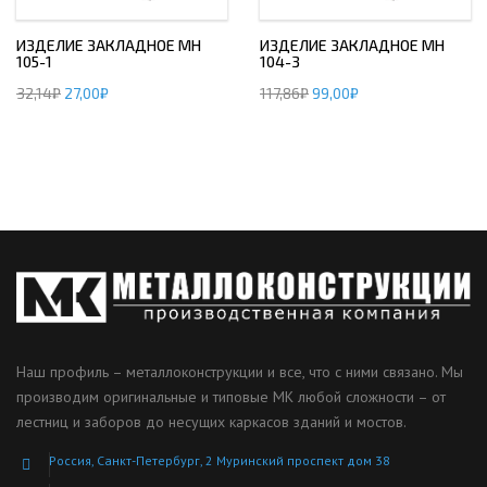
ИЗДЕЛИЕ ЗАКЛАДНОЕ МН
ИЗДЕЛИЕ ЗАКЛАДНОЕ МН
105-1
104-3
32,14
₽
27,00
₽
117,86
₽
99,00
₽
Наш профиль – металлоконструкции и все, что с ними связано. Мы
производим оригинальные и типовые МК любой сложности – от
лестниц и заборов до несущих каркасов зданий и мостов.
Россия, Санкт-Петербург, 2 Муринский проспект дом 38