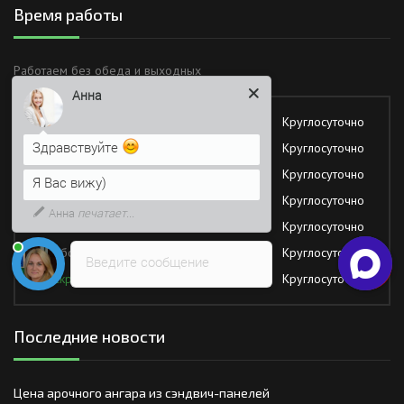
Время работы
Анна
Работаем без обеда и выходных
Здравствуйте
Понедельник
Круглосуточно
Я Вас вижу)
Вторник
Круглосуточно
Напишите сюда свой вопрос.
Среда
Круглосуточно
Возможно, его решение будет
Четверг
Круглосуточно
быстрее
Пятница
Круглосуточно
Суббота
Круглосуточно
Введите сообщение
Воскресение
Круглосуточно
Последние новости
Цена арочного ангара из сэндвич-панелей