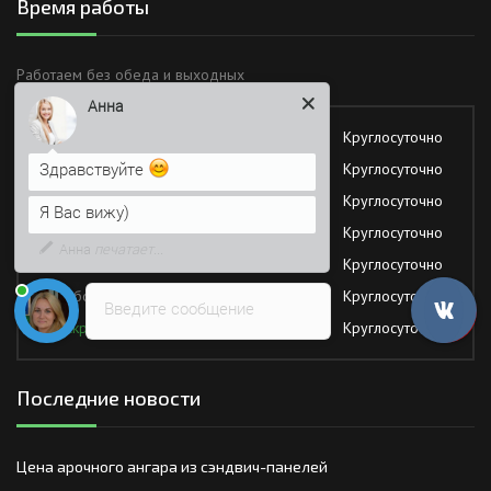
Время работы
Анна
Работаем без обеда и выходных
Здравствуйте
Понедельник
Круглосуточно
Я Вас вижу)
Вторник
Круглосуточно
Напишите сюда свой вопрос.
Среда
Круглосуточно
Возможно, его решение будет
Четверг
Круглосуточно
быстрее
Пятница
Круглосуточно
Суббота
Круглосуточно
Введите сообщение
Воскресение
Круглосуточно
Последние новости
Цена арочного ангара из сэндвич-панелей