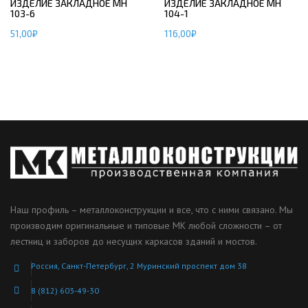
ИЗДЕЛИЕ ЗАКЛАДНОЕ МН
ИЗДЕЛИЕ ЗАКЛАДНОЕ МН
103-6
104-1
51,00
₽
116,00
₽
Наш профиль – металлоконструкции и все, что с ними связано. Мы
производим оригинальные и типовые МК любой сложности – от
лестниц и заборов до несущих каркасов зданий и мостов.
Россия, Санкт-Петербург, 2 Муринский проспект дом 38
8 (812) 603-49-30