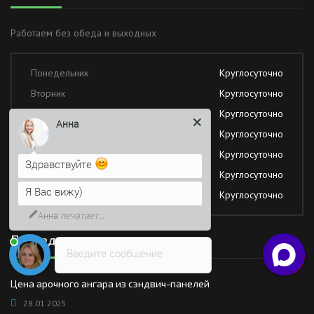
Работаем без обеда и выходных
Понедельник
Круглосуточно
Вторник
Круглосуточно
Среда
Круглосуточно
Анна
Четверг
Круглосуточно
Пятница
Круглосуточно
Здравствуйте
Суббота
Круглосуточно
Я Вас вижу)
Воскресение
Круглосуточно
Анна
печатает...
Последние новости
Введите сообщение
Цена арочного ангара из сэндвич-панелей
28.01.2025