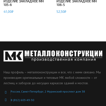
ИЗДЕЛИЕ ЗАКЛАДНОЕ МН
ИЗДЕЛИЕ ЗАКЛАДНОЕ МН
105-6
106-5
41,00
₽
52,50
₽
Наш профиль – металлоконструкции и все, что с ними связано. Мы
производим оригинальные и типовые МК любой сложности – от
лестниц и заборов до несущих каркасов зданий и мостов.
Россия, Санкт-Петербург, 2 Муринский проспект дом 38
8 (812) 603-49-30