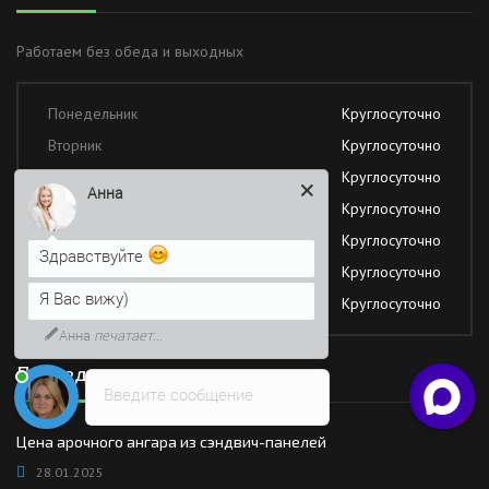
Работаем без обеда и выходных
Понедельник
Круглосуточно
Вторник
Круглосуточно
Среда
Круглосуточно
Анна
Четверг
Круглосуточно
Пятница
Круглосуточно
Здравствуйте
Суббота
Круглосуточно
Я Вас вижу)
Воскресение
Круглосуточно
Анна
печатает...
Последние новости
Введите сообщение
Цена арочного ангара из сэндвич-панелей
28.01.2025