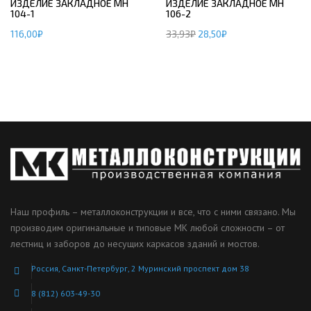
ИЗДЕЛИЕ ЗАКЛАДНОЕ МН
ИЗДЕЛИЕ ЗАКЛАДНОЕ МН
104-1
106-2
116,00
₽
33,93
₽
28,50
₽
Наш профиль – металлоконструкции и все, что с ними связано. Мы
производим оригинальные и типовые МК любой сложности – от
лестниц и заборов до несущих каркасов зданий и мостов.
Россия, Санкт-Петербург, 2 Муринский проспект дом 38
8 (812) 603-49-30