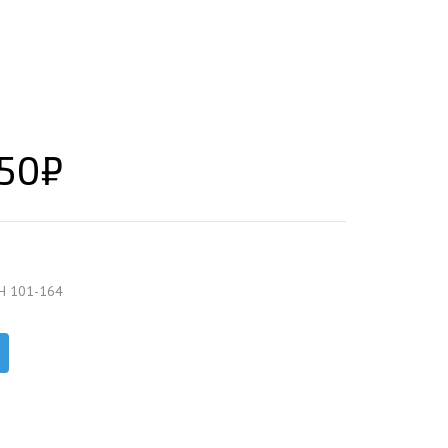
ЕЮЩИЙ С21
АЛЛИЧЕСКОЙ ЛЕСТНИЦЫ
ЕЮЩИЙ НС35
ЛАМНЫХ КОНСТРУКЦИЙ
ЕЮЩИЙ НС44
ЕЮЩИЙ С44
ЕЮЩИЙ НС57
,50
₽
ЕЮЩИЙ Н60
ЕЮЩИЙ Н75
СНЫХ АНГАРОВ
ЕЮЩИЙ Н114
СНЫХ АНГАРОВ
Н 101-164