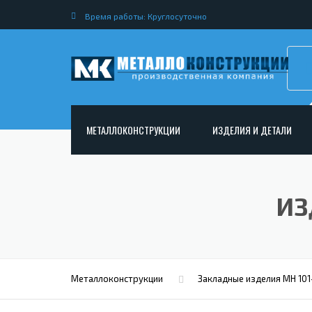
Время работы: Круглосуточно
МЕТАЛЛОКОНСТРУКЦИИ
ИЗДЕЛИЯ И ДЕТАЛИ
АРМАТУРНЫЕ КАРКАСЫ
НЕСТАНДАРТНЫЕ МЕТАЛ
РАМНЫЕ КОНСТРУКЦИИ ДЛЯ ДОРОЖНОГО
МЕТАЛЛИЧЕСКИЕ ФЕРМЫ
ИЗ
СТРОИТЕЛЬСТВА
МЕТАЛЛИЧЕСКИЕ ПЕРЕКР
ОПОРЫ ЛЭП
МЕТАЛЛИЧЕСКИЙ РОСТВЕ
МЕТАЛЛОКОНСТРУКЦИИ ДЛЯ МОСТОВ
МЕТАЛЛИЧЕСКИЕ СТОЙКИ
ИЗГОТОВЛЕНИЕ ЛЕСТНИЦ ИЗ МЕТАЛЛА
Металлоконструкции
Закладные изделия МН 101
МЕТАЛЛИЧЕСКИЕ КОЛОН
ОТКРЫТАЯ КРАНОВАЯ ЭСТАКАДА
АНКЕРНЫЕ ТЯГИ