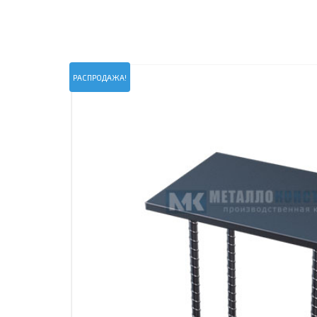
ПРОЖЕКТОРНЫЕ МАЧТЫ
ПРОГОНЫ
МЕТАЛЛИЧЕСКИЕ ОГРАЖДЕНИЯ
ЗАКЛАДНЫЕ ДЕТАЛИ
СВАИ СТАЛЬНЫЕ ВИНТОВЫЕ
ПРОИЗВОДСТВО МЕТАЛЛ
РАСПРОДАЖА!
КОНТЕЙНЕР СБОРНО – РАЗБОРНЫЙ
БЫТ
ИЗГОТОВЛЕНИЕ СВАРНЫХ
ЗАКЛАДНЫЕ ИЗДЕЛИЯ
ОПОРЫ ТРУБОПРОВОДОВ
ДЫМОВЫЕ ТРУБЫ
ДЫМ
РЕЗЬБОВЫЕ ШПИЛЬКИ
САМ
ДЫМ
САМ
ДЫМ
САМ
ДЫМ
САМ
ДЫМ
САМ