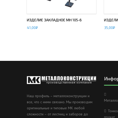
ИЗДЕЛИЕ ЗАКЛАДНОЕ МН 105-6
ИЗДЕЛИ
41,00
₽
35,00
₽
Инфо
Наш профиль – металлоконструкции и
Металло
все, что с ними связано. Мы производим
оригинальные и типовые МК любой
Тонко
сложности – от лестниц и заборов до
прокат