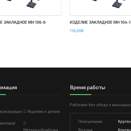
Е ЗАКЛАДНОЕ МН 106-6
ИЗДЕЛИЕ ЗАКЛАДНОЕ МН 104-1
116,00
₽
рмация
Время работы
Работаем без обеда и выходных
конструкции
Изделия и детали
Понедельник
Кругло
листовой
Металлообработка
Вторник
Кругло