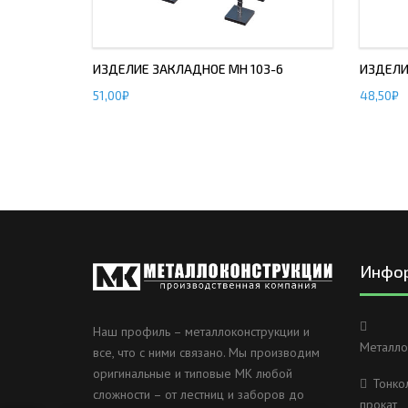
ИЗДЕЛИЕ ЗАКЛАДНОЕ МН 103-6
ИЗДЕЛИ
51,00
₽
48,50
₽
Инфо
Наш профиль – металлоконструкции и
Металло
все, что с ними связано. Мы производим
оригинальные и типовые МК любой
Тонко
сложности – от лестниц и заборов до
прокат