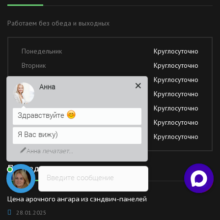
Работаем без обеда и выходных
Понедельник
Круглосуточно
Вторник
Круглосуточно
Среда
Круглосуточно
Анна
Четверг
Круглосуточно
Пятница
Круглосуточно
Здравствуйте
Суббота
Круглосуточно
Я Вас вижу)
Воскресение
Круглосуточно
Анна
печатает...
Последние новости
Введите сообщение
Цена арочного ангара из сэндвич-панелей
28.01.2025