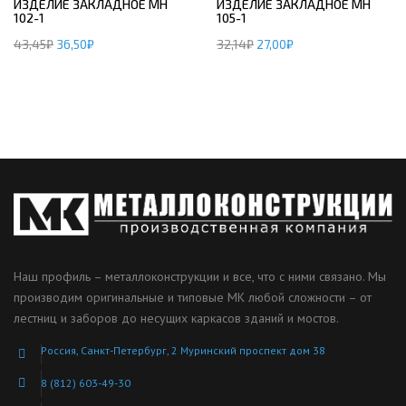
ИЗДЕЛИЕ ЗАКЛАДНОЕ МН
ИЗДЕЛИЕ ЗАКЛАДНОЕ МН
102-1
105-1
43,45
₽
36,50
₽
32,14
₽
27,00
₽
Наш профиль – металлоконструкции и все, что с ними связано. Мы
производим оригинальные и типовые МК любой сложности – от
лестниц и заборов до несущих каркасов зданий и мостов.
Россия, Санкт-Петербург, 2 Муринский проспект дом 38
8 (812) 603-49-30