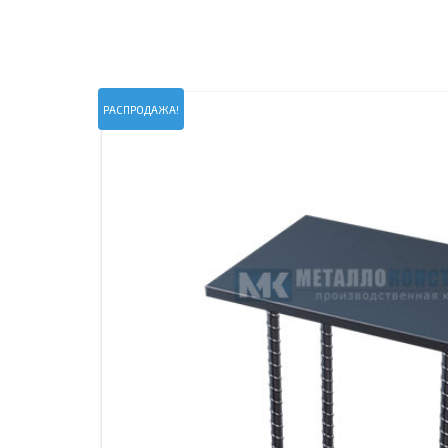
ПРОЖЕКТОРНЫЕ МАЧТЫ
ПРОГОНЫ
МЕТАЛЛИЧЕСКИЕ ОГРАЖДЕНИЯ
ЗАКЛАДНЫЕ ДЕТАЛИ
СВАИ СТАЛЬНЫЕ ВИНТОВЫЕ
ПРОИЗВОДСТВО МЕТАЛЛ
РАСПРОДАЖА!
КОНТЕЙНЕР СБОРНО – РАЗБОРНЫЙ
БЫТ
ИЗГОТОВЛЕНИЕ СВАРНЫХ
ЗАКЛАДНЫЕ ИЗДЕЛИЯ
ОПОРЫ ТРУБОПРОВОДОВ
ДЫМОВЫЕ ТРУБЫ
ДЫМ
РЕЗЬБОВЫЕ ШПИЛЬКИ
САМ
ДЫМ
САМ
ДЫМ
САМ
ДЫМ
САМ
ДЫМ
САМ