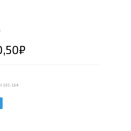
ЕЮЩИЙ С21
АЛЛИЧЕСКОЙ ЛЕСТНИЦЫ
ЕЮЩИЙ НС35
ЛАМНЫХ КОНСТРУКЦИЙ
ЕЮЩИЙ НС44
4
ЕЮЩИЙ С44
ЕЮЩИЙ НС57
0,50
₽
ЕЮЩИЙ Н60
ЕЮЩИЙ Н75
СНЫХ АНГАРОВ
ЕЮЩИЙ Н114
СНЫХ АНГАРОВ
Н 101-164