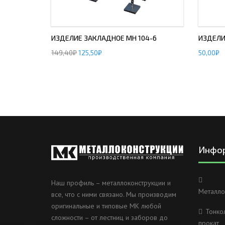
ИЗДЕЛИЕ ЗАКЛАДНОЕ МН 104-6
ИЗДЕЛИ
149,40
₽
125,50
₽
50,00
₽
Инфо
Наш профиль – металлоконструкции и
Металло
все, что с ними связано. Мы производим
оригинальные и типовые МК любой
Тонко
сложности – от лестниц и заборов до
прокат