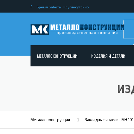
Время работы: Круглосуточно
МЕТАЛЛОКОНСТРУКЦИИ
ИЗДЕЛИЯ И ДЕТАЛИ
АРМАТУРНЫЕ КАРКАСЫ
НЕСТАНДАРТНЫЕ МЕТАЛ
РАМНЫЕ КОНСТРУКЦИИ ДЛЯ ДОРОЖНОГО
МЕТАЛЛИЧЕСКИЕ ФЕРМЫ
ИЗ
СТРОИТЕЛЬСТВА
МЕТАЛЛИЧЕСКИЕ ПЕРЕКР
ОПОРЫ ЛЭП
МЕТАЛЛИЧЕСКИЙ РОСТВЕ
МЕТАЛЛОКОНСТРУКЦИИ ДЛЯ МОСТОВ
МЕТАЛЛИЧЕСКИЕ СТОЙКИ
ИЗГОТОВЛЕНИЕ ЛЕСТНИЦ ИЗ МЕТАЛЛА
Металлоконструкции
Закладные изделия МН 101
МЕТАЛЛИЧЕСКИЕ КОЛОН
ОТКРЫТАЯ КРАНОВАЯ ЭСТАКАДА
АНКЕРНЫЕ ТЯГИ