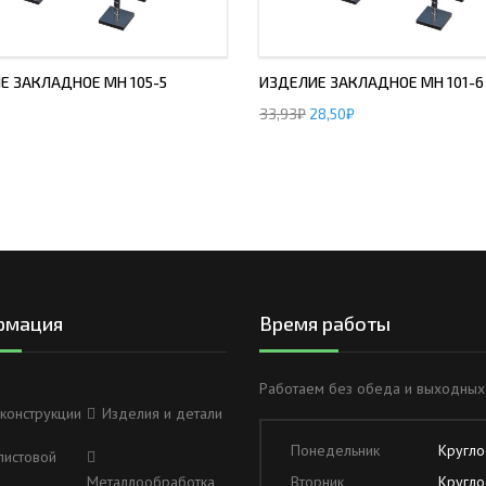
Е ЗАКЛАДНОЕ МН 105-5
ИЗДЕЛИЕ ЗАКЛАДНОЕ МН 101-6
33,93
₽
28,50
₽
рмация
Время работы
Работаем без обеда и выходных
конструкции
Изделия и детали
Понедельник
Кругло
листовой
Металлообработка
Вторник
Кругло