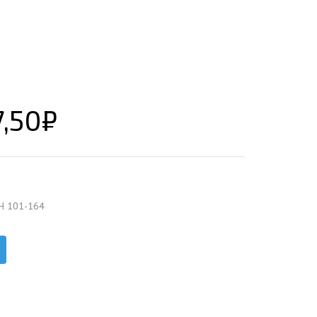
ЕЮЩИЙ С21
АЛЛИЧЕСКОЙ ЛЕСТНИЦЫ
ЕЮЩИЙ НС35
ЛАМНЫХ КОНСТРУКЦИЙ
ЕЮЩИЙ НС44
ЕЮЩИЙ С44
ЕЮЩИЙ НС57
,50
₽
ЕЮЩИЙ Н60
ЕЮЩИЙ Н75
СНЫХ АНГАРОВ
ЕЮЩИЙ Н114
СНЫХ АНГАРОВ
Н 101-164