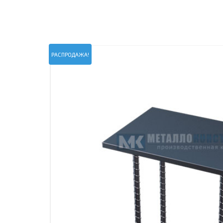
ПРОЖЕКТОРНЫЕ МАЧТЫ
ПРОГОНЫ
МЕТАЛЛИЧЕСКИЕ ОГРАЖДЕНИЯ
ЗАКЛАДНЫЕ ДЕТАЛИ
СВАИ СТАЛЬНЫЕ ВИНТОВЫЕ
ПРОИЗВОДСТВО МЕТАЛЛ
РАСПРОДАЖА!
КОНТЕЙНЕР СБОРНО – РАЗБОРНЫЙ
БЫТ
ИЗГОТОВЛЕНИЕ СВАРНЫХ
ЗАКЛАДНЫЕ ИЗДЕЛИЯ
ОПОРЫ ТРУБОПРОВОДОВ
ДЫМОВЫЕ ТРУБЫ
ДЫМ
РЕЗЬБОВЫЕ ШПИЛЬКИ
САМ
ДЫМ
САМ
ДЫМ
САМ
ДЫМ
САМ
ДЫМ
САМ