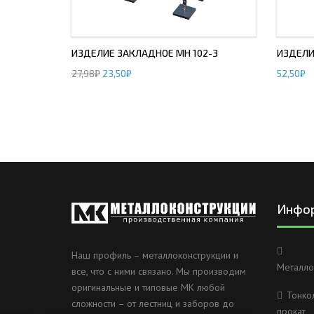
ИЗДЕЛИЕ ЗАКЛАДНОЕ МН 102-3
ИЗДЕЛИ
27,98
₽
23,50
₽
52,50
₽
Инфо
Наш профиль – металлоконструкции и
Металло
все, что с ними связано. Мы производим
оригинальные и типовые МК любой
Тонко
сложности – от лестниц и заборов до
прокат