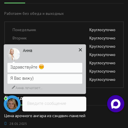
Работаем без обеда и выходных
Понедельник
Круглосуточно
Вторник
Круглосуточно
Среда
Круглосуточно
Анна
Четверг
Круглосуточно
Пятница
Круглосуточно
Здравствуйте
Суббота
Круглосуточно
Я Вас вижу)
Воскресение
Круглосуточно
Анна
печатает...
Последние новости
Введите сообщение
Цена арочного ангара из сэндвич-панелей
28.01.2025