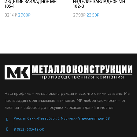
ИЗДЕЛИЕ ЗАКЛАДНОЕ МН
ИЗДЕЛИЕ ЗАКЛАДНОЕ МН
105-1
102-3
32,14
₽
27,00
₽
27,98
₽
23,50
₽
Наш профиль – металлоконструкции и все, что с ними связано. Мы
производим оригинальные и типовые МК любой сложности – от
лестниц и заборов до несущих каркасов зданий и мостов.
Россия, Санкт-Петербург, 2 Муринский проспект дом 38
8 (812) 603-49-30