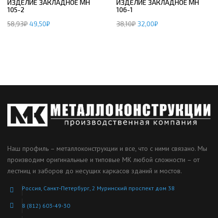
ИЗДЕЛИЕ ЗАКЛАДНОЕ МН
ИЗДЕЛИЕ ЗАКЛАДНОЕ МН
105-2
106-1
58,93
₽
49,50
₽
38,10
₽
32,00
₽
Наш профиль – металлоконструкции и все, что с ними связано. Мы
производим оригинальные и типовые МК любой сложности – от
лестниц и заборов до несущих каркасов зданий и мостов.
Россия, Санкт-Петербург, 2 Муринский проспект дом 38
8 (812) 603-49-30