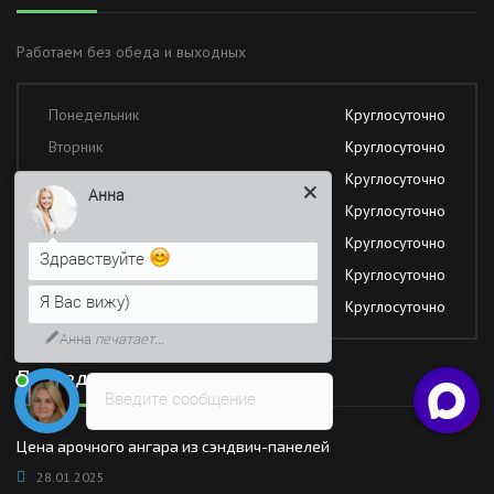
Работаем без обеда и выходных
Понедельник
Круглосуточно
Вторник
Круглосуточно
Среда
Круглосуточно
Анна
Четверг
Круглосуточно
Пятница
Круглосуточно
Здравствуйте
Суббота
Круглосуточно
Я Вас вижу)
Воскресение
Круглосуточно
Анна
печатает...
Последние новости
Введите сообщение
Цена арочного ангара из сэндвич-панелей
28.01.2025