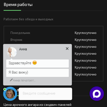
Время работы
Работаем без обеда и выходных
Понедельник
Круглосуточно
Вторник
Круглосуточно
Среда
Круглосуточно
Анна
Четверг
Круглосуточно
Пятница
Круглосуточно
Здравствуйте
Суббота
Круглосуточно
Я Вас вижу)
Воскресение
Круглосуточно
Анна
печатает...
Последние новости
Введите сообщение
Цена арочного ангара из сэндвич-панелей