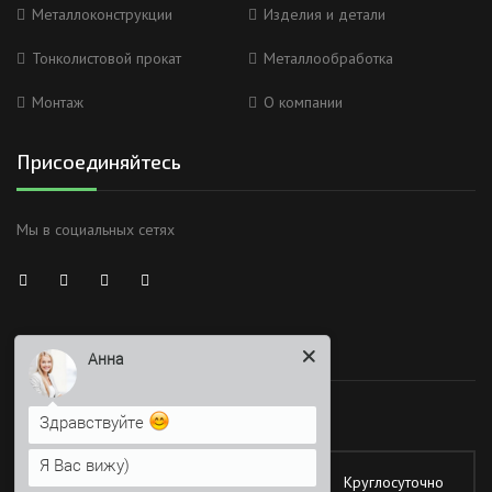
Металлоконструкции
Изделия и детали
Тонколистовой прокат
Металлообработка
Монтаж
О компании
Присоединяйтесь
Мы в социальных сетях
Анна
Время работы
Здравствуйте
Я Вас вижу)
Работаем без обеда и выходных
Напишите сюда свой вопрос.
Возможно, его решение будет
Понедельник
Круглосуточно
быстрее